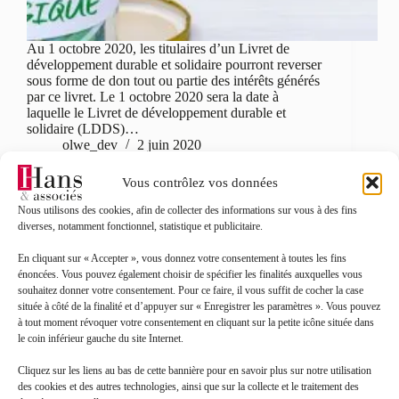
Au 1 octobre 2020, les titulaires d’un Livret de
développement durable et solidaire pourront reverser
sous forme de don tout ou partie des intérêts générés
par ce livret. Le 1 octobre 2020 sera la date à
laquelle le Livret de développement durable et
solidaire (LDDS)…
olwe_dev
2 juin 2020
Vous contrôlez vos données
Nous utilisons des cookies, afin de collecter des informations sur vous à des fins
diverses, notamment fonctionnel, statistique et publicitaire.
Patrimoine
,
Toutes les actualités
En cliquant sur « Accepter », vous donnez votre consentement à toutes les fins
énoncées. Vous pouvez également choisir de spécifier les finalités auxquelles vous
Marchand de biens et SCI
souhaitez donner votre consentement. Pour ce faire, il vous suffit de cocher la case
située à côté de la finalité et d’appuyer sur « Enregistrer les paramètres ». Vous pouvez
à tout moment révoquer votre consentement en cliquant sur la petite icône située dans
le coin inférieur gauche du site Internet.
Cliquez sur les liens au bas de cette bannière pour en savoir plus sur notre utilisation
des cookies et des autres technologies, ainsi que sur la collecte et le traitement des