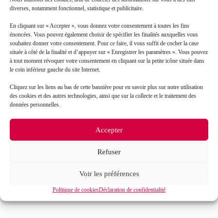
diverses, notamment fonctionnel, statistique et publicitaire.
En cliquant sur « Accepter », vous donnez votre consentement à toutes les fins
énoncées. Vous pouvez également choisir de spécifier les finalités auxquelles vous
souhaitez donner votre consentement. Pour ce faire, il vous suffit de cocher la case
située à côté de la finalité et d’appuyer sur « Enregistrer les paramètres ». Vous pouvez
à tout moment révoquer votre consentement en cliquant sur la petite icône située dans
le coin inférieur gauche du site Internet.
Cliquez sur les liens au bas de cette bannière pour en savoir plus sur notre utilisation
J’accepte que mes données soient traitées en accord
RGPD
des cookies et des autres technologies, ainsi que sur la collecte et le traitement des
avec la politique de confidentialité du site*
données personnelles.
La
politique de confidentialité
et les
conditions
Accepter
d’utilisation
s’appliquent.
Refuser
Voir les préférences
Politique de cookies
Déclaration de confidentialité