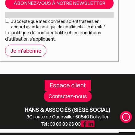
ABONNEZ-VOUS À NOTRE NEWSLETTER
Mail
*
RGPD
*
J’accepte que mes données soient traitées en
accord avec la politique de confidentialité du site
*
La
politique de confidentialité
et les
conditions
d’utilisation
s’appliquent.
Espace client
Contactez-nous
HANS & ASSOCIÉS (SIÈGE SOCIAL)
3C route de Guebwiller 68540 Bollwiller
Tél : 03 89 83 66 00