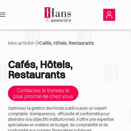
Passer
au
contenu
Mon activité
Cafés, Hôtels, Restaurants
Cafés, Hôtels,
Restaurants
Contactez le bureau le
plus proche de chez vous
Optimisez la gestion des fonds publics avec un expert-
comptable : transparence, efficacité et conformité pour
atteindre vos objectifs institutionnels. Il offre une expertise
spécialisée en matière de budget, de comptabilité et de
conformité aux normes financières publiques.