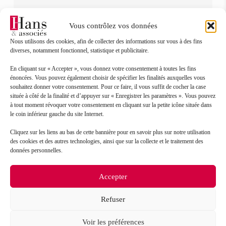
Vous contrôlez vos données
Missions juridiques & fiscales
Nous utilisons des cookies, afin de collecter des informations sur vous à des fins
diverses, notamment fonctionnel, statistique et publicitaire.
Optimisation juridique et fiscale
Gestion sociale des salariés et du dirigeant
En cliquant sur « Accepter », vous donnez votre consentement à toutes les fins
énoncées. Vous pouvez également choisir de spécifier les finalités auxquelles vous
Gestion de patrimoine
souhaitez donner votre consentement. Pour ce faire, il vous suffit de cocher la case
située à côté de la finalité et d’appuyer sur « Enregistrer les paramètres ». Vous pouvez
à tout moment révoquer votre consentement en cliquant sur la petite icône située dans
le coin inférieur gauche du site Internet.
Gestion
Cliquez sur les liens au bas de cette bannière pour en savoir plus sur notre utilisation
des cookies et des autres technologies, ainsi que sur la collecte et le traitement des
Contrôle de gestion
données personnelles.
Aides et subventions
Tableaux de bord et budget
Accepter
Refuser
Comptabilité
Voir les préférences