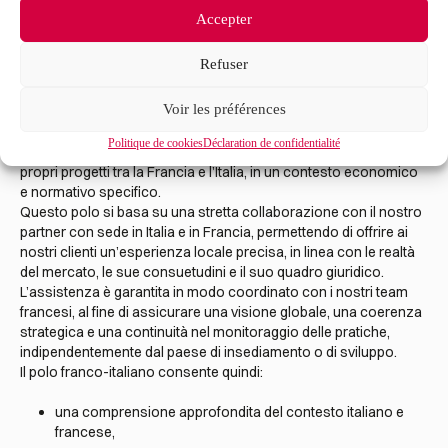
supporto transfrontaliero
Accepter
al centro degli scambi
Refuser
europei
Voir les préférences
Il polo franco-italiano accompagna le imprese e gli imprenditori
Politique de cookies
Déclaration de confidentialité
che desiderano sviluppare, strutturare o mettere in sicurezza i
propri progetti tra la Francia e l’Italia, in un contesto economico
e normativo specifico.
Questo polo si basa su una stretta collaborazione con il nostro
partner con sede in Italia e in Francia, permettendo di offrire ai
nostri clienti un’esperienza locale precisa, in linea con le realtà
del mercato, le sue consuetudini e il suo quadro giuridico.
L’assistenza è garantita in modo coordinato con i nostri team
francesi, al fine di assicurare una visione globale, una coerenza
strategica e una continuità nel monitoraggio delle pratiche,
indipendentemente dal paese di insediamento o di sviluppo.
Il polo franco-italiano consente quindi:
una comprensione approfondita del contesto italiano e
francese,