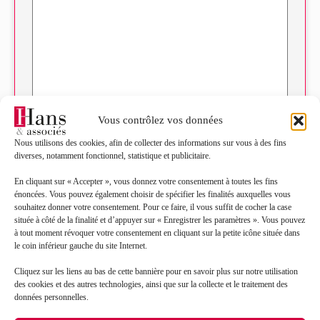
RGPD
*
Vous contrôlez vos données
J’accepte que mes données soient traitées en
accord avec la politique de confidentialité du site*
*
Nous utilisons des cookies, afin de collecter des informations sur vous à des fins
diverses, notamment fonctionnel, statistique et publicitaire.
La
politique de confidentialité
et les
conditions
d’utilisation
s’appliquent.
En cliquant sur « Accepter », vous donnez votre consentement à toutes les fins
énoncées. Vous pouvez également choisir de spécifier les finalités auxquelles vous
souhaitez donner votre consentement. Pour ce faire, il vous suffit de cocher la case
située à côté de la finalité et d’appuyer sur « Enregistrer les paramètres ». Vous pouvez
à tout moment révoquer votre consentement en cliquant sur la petite icône située dans
le coin inférieur gauche du site Internet.
Cliquez sur les liens au bas de cette bannière pour en savoir plus sur notre utilisation
Il polo franco-italiano: il
des cookies et des autres technologies, ainsi que sur la collecte et le traitement des
données personnelles.