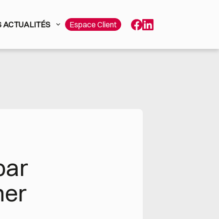
 ACTUALITÉS
Espace Client
ar 
ner