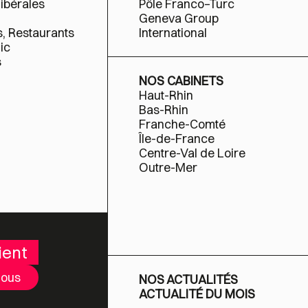
libérales
Pôle Franco–Turc
Geneva Group
s, Restaurants
International
ic
s
NOS CABINETS
Haut-Rhin
Bas-Rhin
Franche-Comté
Île-de-France
Centre-Val de Loire
Outre-Mer
ient
nous
NOS ACTUALITÉS
ACTUALITÉ DU MOIS