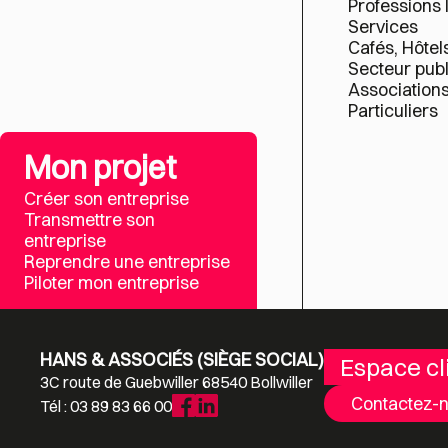
Professions 
Services
Cafés, Hôtel
Secteur publ
Association
Particuliers
Mon projet
Créer son entreprise
Transmettre son
entreprise
Reprendre une entreprise
Piloter mon entreprise
HANS & ASSOCIÉS (SIÈGE SOCIAL)
Espace cl
3C route de Guebwiller 68540 Bollwiller
Contactez-
Tél : 03 89 83 66 00