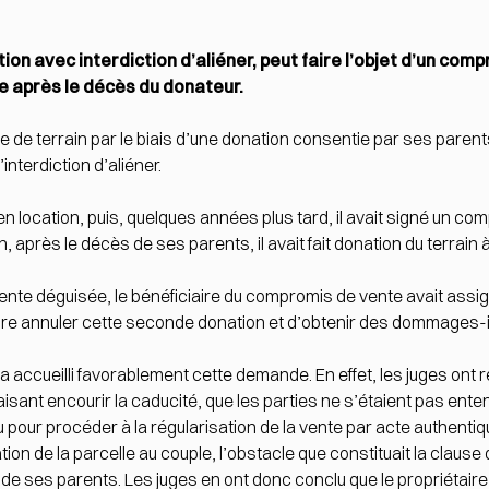
ion avec interdiction d’aliéner, peut faire l’objet d’un com
ne après le décès du donateur.
 de terrain par le biais d’une donation consentie par ses parent
nterdiction d’aliéner.
in en location, puis, quelques années plus tard, il avait signé un 
n, après le décès de ses parents, il avait fait donation du terrain 
nte déguisée, le bénéficiaire du compromis de vente avait assign
e faire annuler cette seconde donation et d’obtenir des dommages-
n a accueilli favorablement cette demande. En effet, les juges on
i faisant encourir la caducité, que les parties ne s’étaient pas 
 pour procéder à la régularisation de la vente par acte authentique
tion de la parcelle au couple, l’obstacle que constituait la clause 
 de ses parents. Les juges en ont donc conclu que le propriétaire e