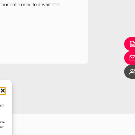
consentie ensuite devait être
ent
uvez
our