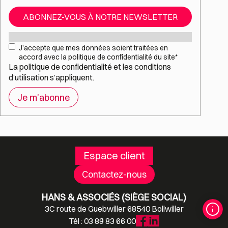
ABONNEZ-VOUS À NOTRE NEWSLETTER
Mail
*
RGPD
*
J’accepte que mes données soient traitées en
accord avec la politique de confidentialité du site
*
La
politique de confidentialité
et les
conditions
d’utilisation
s’appliquent.
Espace client
Contactez-nous
HANS & ASSOCIÉS (SIÈGE SOCIAL)
3C route de Guebwiller 68540 Bollwiller
Tél : 03 89 83 66 00