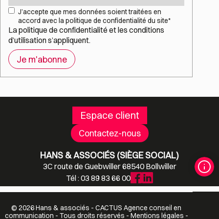
RGPD
*
J’accepte que mes données soient traitées en
accord avec la politique de confidentialité du site
*
La
politique de confidentialité
et les
conditions
d’utilisation
s’appliquent.
Espace client
Contactez-nous
HANS & ASSOCIÉS (SIÈGE SOCIAL)
3C route de Guebwiller 68540 Bollwiller
Tél : 03 89 83 66 00
© 2026 Hans & associés -
CACTUS
Agence conseil en
communication
- Tous droits réservés -
Mentions légales
-