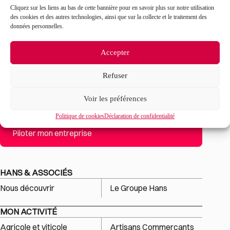
Cliquez sur les liens au bas de cette bannière pour en savoir plus sur notre utilisation
des cookies et des autres technologies, ainsi que sur la collecte et le traitement des
données personnelles.
Accepter
Refuser
Mon projet
Voir les préférences
Créer son entreprise
Transmettre son entreprise
Politique de cookies
Déclaration de confidentialité
Reprendre une entreprise
Piloter mon entreprise
HANS & ASSOCIÉS
Nous découvrir
Le Groupe Hans
MON ACTIVITÉ
Agricole et viticole
Artisans Commerçants