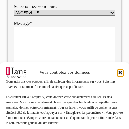
Sélectionnez votre bureau
Message*
Vous contrôlez vos données
Nous utilisons des cookies, afin de collecter des informations sur vous à des fins
diverses, notamment fonctionnel, statistique et publicitaire.
J’accepte que mes données soient traitées en accord
RGPD
avec la politique de confidentialité du site*
En cliquant sur « Accepter », vous donnez votre consentement à toutes les fins
énoncées. Vous pouvez également choisir de spécifier les finalités auxquelles vous
La
politique de confidentialité
et les
conditions
souhaitez donner votre consentement. Pour ce faire, il vous suffit de cocher la case
d’utilisation
s’appliquent.
située à côté de la finalité et d’appuyer sur « Enregistrer les paramètres ». Vous pouvez
à tout moment révoquer votre consentement en cliquant sur la petite icône située dans
le coin inférieur gauche du site Internet.