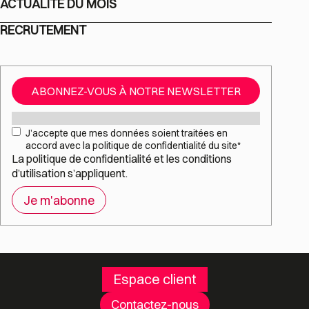
ACTUALITÉ DU MOIS
RECRUTEMENT
ABONNEZ-VOUS À NOTRE NEWSLETTER
Mail
*
RGPD
*
J’accepte que mes données soient traitées en
accord avec la politique de confidentialité du site
*
La
politique de confidentialité
et les
conditions
d’utilisation
s’appliquent.
Espace client
Contactez-nous