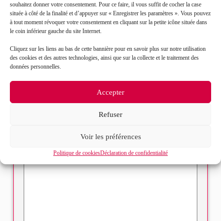
Prénom*
souhaitez donner votre consentement. Pour ce faire, il vous suffit de cocher la case
située à côté de la finalité et d’appuyer sur « Enregistrer les paramètres ». Vous pouvez
à tout moment révoquer votre consentement en cliquant sur la petite icône située dans
le coin inférieur gauche du site Internet.
Mail*
Cliquez sur les liens au bas de cette bannière pour en savoir plus sur notre utilisation
des cookies et des autres technologies, ainsi que sur la collecte et le traitement des
Objet de votre demande*
données personnelles.
Accepter
Sélectionnez votre bureau
Refuser
Message*
Voir les préférences
Politique de cookies
Déclaration de confidentialité