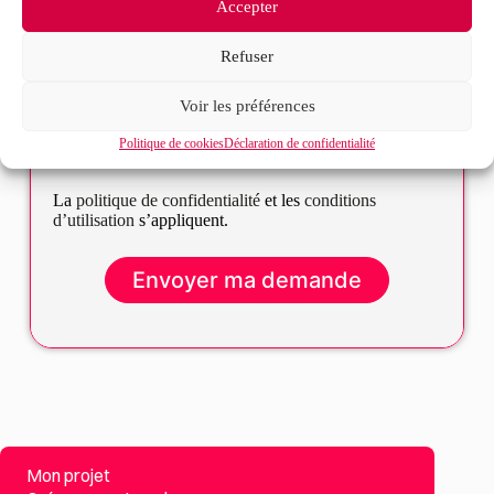
Accepter
Refuser
Voir les préférences
J’accepte que mes données soient traitées en accord
RGPD
Politique de cookies
Déclaration de confidentialité
avec la politique de confidentialité du site*
La
politique de confidentialité
et les
conditions
d’utilisation
s’appliquent.
Mon projet