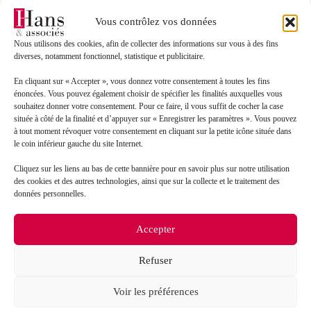
Sélectionnez votre bureau
Vous contrôlez vos données
Nous utilisons des cookies, afin de collecter des informations sur vous à des fins
diverses, notamment fonctionnel, statistique et publicitaire.
Message*
En cliquant sur « Accepter », vous donnez votre consentement à toutes les fins
énoncées. Vous pouvez également choisir de spécifier les finalités auxquelles vous
souhaitez donner votre consentement. Pour ce faire, il vous suffit de cocher la case
située à côté de la finalité et d’appuyer sur « Enregistrer les paramètres ». Vous pouvez
à tout moment révoquer votre consentement en cliquant sur la petite icône située dans
le coin inférieur gauche du site Internet.
Cliquez sur les liens au bas de cette bannière pour en savoir plus sur notre utilisation
des cookies et des autres technologies, ainsi que sur la collecte et le traitement des
données personnelles.
J’accepte que mes données soient traitées en accord
RGPD
Accepter
avec la politique de confidentialité du site*
Refuser
La
politique de confidentialité
et les
conditions
d’utilisation
s’appliquent.
Voir les préférences