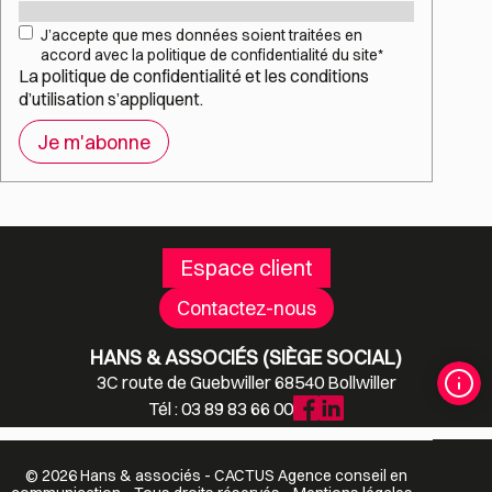
Mail
*
RGPD
*
J’accepte que mes données soient traitées en
accord avec la politique de confidentialité du site
*
La
politique de confidentialité
et les
conditions
d’utilisation
s’appliquent.
Espace client
Contactez-nous
HANS & ASSOCIÉS (SIÈGE SOCIAL)
3C route de Guebwiller 68540 Bollwiller
Tél : 03 89 83 66 00
© 2026 Hans & associés -
CACTUS
Agence conseil en