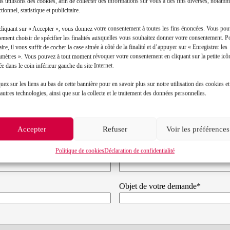
 utilisons des cookies, afin de collecter des informations sur vous à des fins diverses, notamm
tionnel, statistique et publicitaire.
Toutes les actualités
cliquant sur « Accepter », vous donnez votre consentement à toutes les fins énoncées. Vous po
ement choisir de spécifier les finalités auxquelles vous souhaitez donner votre consentement. P
aire, il vous suffit de cocher la case située à côté de la finalité et d’appuyer sur « Enregistrer les
amètres ». Vous pouvez à tout moment révoquer votre consentement en cliquant sur la petite icô
ée dans le coin inférieur gauche du site Internet.
uez sur les liens au bas de cette bannière pour en savoir plus sur notre utilisation des cookies et
autres technologies, ainsi que sur la collecte et le traitement des données personnelles.
Contact
Accepter
Refuser
Voir les préférences
Politique de cookies
Déclaration de confidentialité
Prénom*
Objet de votre demande*