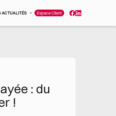
 ACTUALITÉS
Espace Client
yée : du 
r !