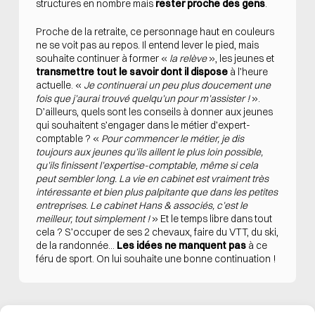
structures en nombre mais
rester proche des gens
.
Proche de la retraite, ce personnage haut en couleurs
ne se voit pas au repos. Il entend lever le pied, mais
souhaite continuer à former «
la relève
», les jeunes et
transmettre tout le savoir dont il dispose
à l’heure
actuelle. «
Je continuerai un peu plus doucement une
fois que j’aurai trouvé quelqu’un pour m’assister !
».
D’ailleurs, quels sont les conseils à donner aux jeunes
qui souhaitent s’engager dans le métier d’expert-
comptable ? «
Pour commencer le métier, je dis
toujours aux jeunes qu’ils aillent le plus loin possible,
qu’ils finissent l’expertise-comptable, même si cela
peut sembler long. La vie en cabinet est vraiment très
intéressante et bien plus palpitante que dans les petites
entreprises. Le cabinet Hans & associés, c’est le
meilleur, tout simplement !
» Et le temps libre dans tout
cela ? S’occuper de ses 2 chevaux, faire du VTT, du ski,
de la randonnée…
Les idées ne manquent pas
à ce
féru de sport. On lui souhaite une bonne continuation !