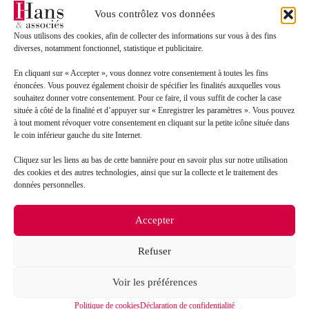
Toutes les actualités
Vous contrôlez vos données
Nous utilisons des cookies, afin de collecter des informations sur vous à des fins
diverses, notamment fonctionnel, statistique et publicitaire.
En cliquant sur « Accepter », vous donnez votre consentement à toutes les fins
énoncées. Vous pouvez également choisir de spécifier les finalités auxquelles vous
souhaitez donner votre consentement. Pour ce faire, il vous suffit de cocher la case
située à côté de la finalité et d’appuyer sur « Enregistrer les paramètres ». Vous pouvez
Contact
à tout moment révoquer votre consentement en cliquant sur la petite icône située dans
le coin inférieur gauche du site Internet.
Nom*
Cliquez sur les liens au bas de cette bannière pour en savoir plus sur notre utilisation
des cookies et des autres technologies, ainsi que sur la collecte et le traitement des
données personnelles.
Prénom*
Accepter
Mail*
Refuser
Objet de votre demande*
Voir les préférences
Politique de cookies
Déclaration de confidentialité