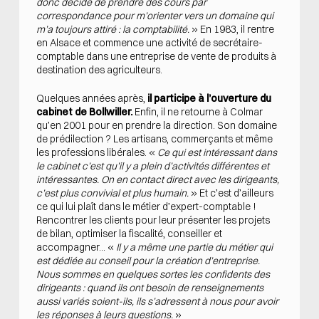
donc décidé de prendre des cours par
correspondance pour m’orienter vers un domaine qui
m’a toujours attiré : la comptabilité.
» En 1983, il rentre
en Alsace et commence une activité de secrétaire-
comptable dans une entreprise de vente de produits à
destination des agriculteurs.
Quelques années après,
il participe à l’ouverture du
cabinet de Bollwiller.
Enfin, il ne retourne à Colmar
qu’en 2001 pour en prendre la direction. Son domaine
de prédilection ? Les artisans, commerçants et même
les professions libérales. «
Ce qui est intéressant dans
le cabinet c’est qu’il y a plein d’activités différentes et
intéressantes. On en contact direct avec les dirigeants,
c’est plus convivial et plus humain.
» Et c’est d’ailleurs
ce qui lui plaît dans le métier d’expert-comptable !
Rencontrer les clients pour leur présenter les projets
de bilan, optimiser la fiscalité, conseiller et
accompagner… «
Il y a même une partie du métier qui
est dédiée au conseil pour la création d’entreprise.
Nous sommes en quelques sortes les confidents des
dirigeants : quand ils ont besoin de renseignements
aussi variés soient-ils, ils s’adressent à nous pour avoir
les réponses à leurs questions.
»