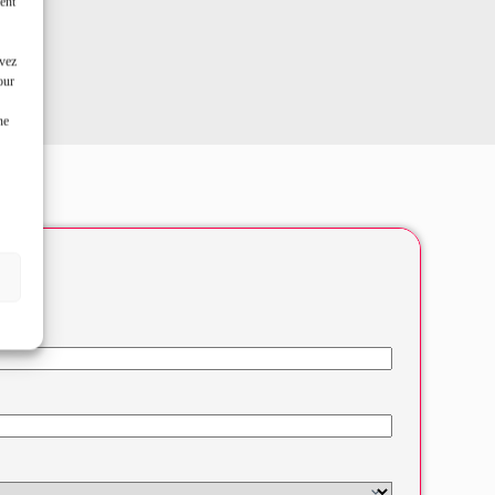
ent
uvez
our
ne