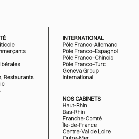
TÉ
INTERNATIONAL
iticole
Pôle Franco-Allemand
ommerçants
Pôle Franco–Espagnol
Pôle Franco–Chinois
libérales
Pôle Franco–Turc
Geneva Group
s, Restaurants
International
ic
s
NOS CABINETS
Haut-Rhin
Bas-Rhin
Franche-Comté
Île-de-France
Centre-Val de Loire
Outre-Mer