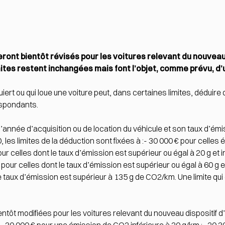
ont bientôt révisés pour les voitures relevant du nouveau 
mites restent inchangées mais font l’objet, comme prévu, d’
iert ou qui loue une voiture peut, dans certaines limites, déduire
espondants.
’année d’acquisition ou de location du véhicule et son taux d’émi
 les limites de la déduction sont fixées à :- 30 000 € pour cell
our celles dont le taux d’émission est supérieur ou égal à 20 g et
our celles dont le taux d’émission est supérieur ou égal à 60 g et
 taux d’émission est supérieur à 135 g de CO2/km. Une limite qui é
ientôt modifiées pour les voitures relevant du nouveau dispositif 