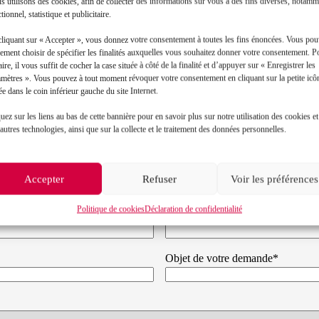
 utilisons des cookies, afin de collecter des informations sur vous à des fins diverses, notamm
tionnel, statistique et publicitaire.
Toutes les actualités
cliquant sur « Accepter », vous donnez votre consentement à toutes les fins énoncées. Vous po
ement choisir de spécifier les finalités auxquelles vous souhaitez donner votre consentement. P
aire, il vous suffit de cocher la case située à côté de la finalité et d’appuyer sur « Enregistrer les
amètres ». Vous pouvez à tout moment révoquer votre consentement en cliquant sur la petite icô
ée dans le coin inférieur gauche du site Internet.
uez sur les liens au bas de cette bannière pour en savoir plus sur notre utilisation des cookies et
autres technologies, ainsi que sur la collecte et le traitement des données personnelles.
Contact
Accepter
Refuser
Voir les préférences
Politique de cookies
Déclaration de confidentialité
Prénom*
Objet de votre demande*