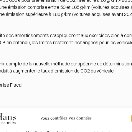
 :- 30 000 € pour une émission de CO2 inférieure à 20 g/km ;- 20
r une émission comprise entre 50 et 165 g/km (voitures acquises 
une émission supérieure à 165 g/km (voitures acquises avant 202
ité des amortissements s’appliqueront aux exercices clos à comp
020. Bien entendu, les limites resteront inchangées pour les véhicul
 tenir compte de la nouvelle méthode européenne de déterminati
duit à augmenter le taux d’émission de CO2 du véhicule.
prise Fiscal
Vous contrôlez vos données