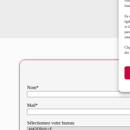
Nous
fonc
En 
égal
ce f
par
situ
Cliq
des 
Nom*
Mail*
Sélectionnez votre bureau