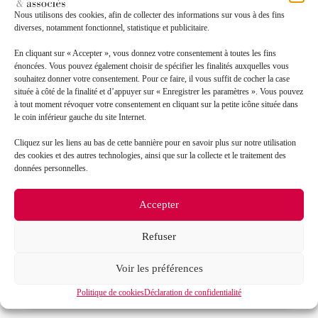
Message*
Nous utilisons des cookies, afin de collecter des informations sur vous à des fins
diverses, notamment fonctionnel, statistique et publicitaire.
En cliquant sur « Accepter », vous donnez votre consentement à toutes les fins
énoncées. Vous pouvez également choisir de spécifier les finalités auxquelles vous
souhaitez donner votre consentement. Pour ce faire, il vous suffit de cocher la case
située à côté de la finalité et d’appuyer sur « Enregistrer les paramètres ». Vous pouvez
à tout moment révoquer votre consentement en cliquant sur la petite icône située dans
le coin inférieur gauche du site Internet.
Cliquez sur les liens au bas de cette bannière pour en savoir plus sur notre utilisation
des cookies et des autres technologies, ainsi que sur la collecte et le traitement des
données personnelles.
J’accepte que mes données soient traitées en accord
RGPD
avec la politique de confidentialité du site*
Accepter
La
politique de confidentialité
et les
conditions
d’utilisation
s’appliquent.
Refuser
Voir les préférences
Politique de cookies
Déclaration de confidentialité