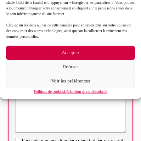
située à côté de la finalité et d’appuyer sur « Enregistrer les paramètres ». Vous pouvez
à tout moment révoquer votre consentement en cliquant sur la petite icône située dans
Mail*
le coin inférieur gauche du site Internet.
Cliquez sur les liens au bas de cette bannière pour en savoir plus sur notre utilisation
Objet de votre demande*
des cookies et des autres technologies, ainsi que sur la collecte et le traitement des
données personnelles.
Sélectionnez votre bureau
Accepter
Message*
Refuser
Voir les préférences
Politique de cookies
Déclaration de confidentialité
J’accepte que mes données soient traitées en accord
RGPD