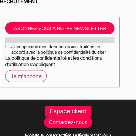
RECRUTEMENT
ABONNEZ-VOUS À NOTRE NEWSLETTER
Mail
*
RGPD
*
J’accepte que mes données soient traitées en
accord avec la politique de confidentialité du site
*
La
politique de confidentialité
et les
conditions
d’utilisation
s’appliquent.
Espace client
Contactez-nous
HANS & ASSOCIÉS (SIÈGE SOCIAL)