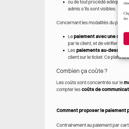
ou de tout procédé adéquat vi
situ
admis s’ils sont visibles.
Cliq
des 
Concernant les modalités du paiement
Le
paiement avec une carte
par le client, et de vérifier la
Les
paiements au-dessus d’u
client sur le ticket. Ce plafon
Combien ça coûte ?
Les coûts sont concentrés sur le
ma
compter les
coûts de communicat
Comment proposer le paiement pa
Contrairement au paiement par cart