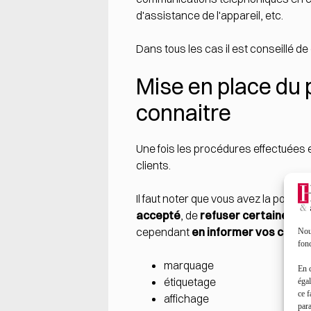
d'assistance de l'appareil, etc.
Dans tous les cas il est conseillé d
Mise en place du 
connaitre
Une fois les procédures effectuées 
clients.
Il faut noter que vous avez la possibi
accepté
, de
refuser certaines ca
cependant
en informer vos client
Nous
fonc
marquage
En 
étiquetage
égal
ce f
affichage
par