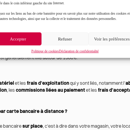
sant à les informer. Les panneaux à l’entrée d’un magasin ou sur
ée dans le coin inférieur gauche du site Internet.
uez sur les liens au bas de cette bannière pour en savoir plus sur notre utilisation des cookies et
autres technologies, ainsi que sur la collecte et le traitement des données personnelles.
 par carte bancaire, il existe 2 cas particuliers qui requièrent 
 étrangère non-dotée d’une puce électronique
implique de fa
Accepter
Refuser
Voir les préférences
 concordance de signature sur la carte bancaire.
n certain seuil
, établi dans votre contrat, doivent également fa
Politique de cookies
Déclaration de confidentialité
d est généralement fixé autour de 1500 €.
tériel
et les
frais d’exploitation
qui y sont liés, notamment l’
a
ion
, les
commissions liées au paiement
et les
frais d’accept
r carte bancaire à distance ?
e bancaire
sur place
, c'est à dire dans votre magasin, votre loc