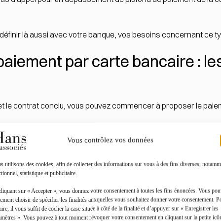
e définir là aussi avec votre banque, vos besoins concernant ce t
paiement par carte bancaire : le
et le contrat conclu, vous pouvez commencer à proposer le paie
Vous contrôlez vos données
lité de
définir un montant minimum à partir duquel le paieme
rtes bancaires
, ou bien de demander la
carte d'identité du cl
s
,
préalablement
et de
manière apparente
par voie de :
 utilisons des cookies, afin de collecter des informations sur vous à des fins diverses, notamm
tionnel, statistique et publicitaire.
cliquant sur « Accepter », vous donnez votre consentement à toutes les fins énoncées. Vous po
ement choisir de spécifier les finalités auxquelles vous souhaitez donner votre consentement. P
aire, il vous suffit de cocher la case située à côté de la finalité et d’appuyer sur « Enregistrer les
amètres ». Vous pouvez à tout moment révoquer votre consentement en cliquant sur la petite icô