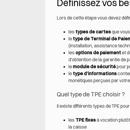
Définissez vos b
Lors de cette étape vous devez défin
les
types de cartes
que vous
le
type de Terminal de Paie
(installation, assistance tech
les
options de paiement
et 
d'obtention de la garantie de
le
module de sécurité
pour pr
le
type d’informations
conten
monétiques perçues par votre 
Quel type de TPE choisir ?
Il existe différents types de TPE pour
les
TPE fixes
à vocation plutô
la caisse