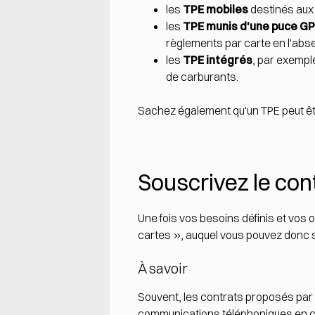
les
TPE mobiles
destinés aux 
les
TPE munis d'une puce G
règlements par carte en l'abse
les
TPE intégrés
, par exempl
de carburants.
Sachez également qu'un TPE peut ê
Souscrivez le con
Une fois vos besoins définis et vos
cartes », auquel vous pouvez donc so
À savoir
Souvent, les contrats proposés par
communications téléphoniques en ca