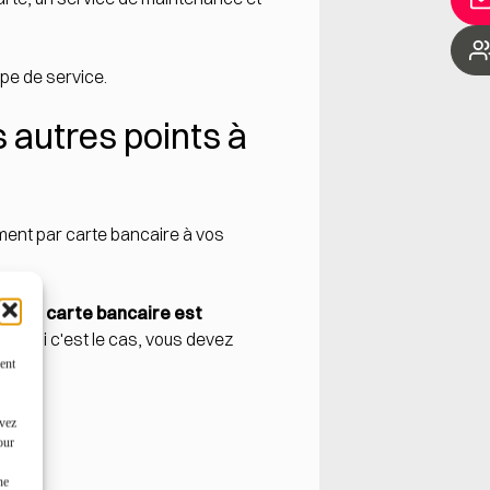
ype de service.
s autres points à
ment par carte bancaire à vos
nt par carte bancaire est
ient
. Si c'est le cas, vous devez
ent
uvez
our
ne