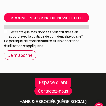
ABONNEZ-VOUS À NOTRE NEWSLETTER
Mail
*
RGPD
*
J’accepte que mes données soient traitées en
accord avec la politique de confidentialité du site
*
La
politique de confidentialité
et les
conditions
d’utilisation
s’appliquent.
Espace client
Contactez-nous
HANS & ASSOCIÉS (SIÈGE SOCIAL)