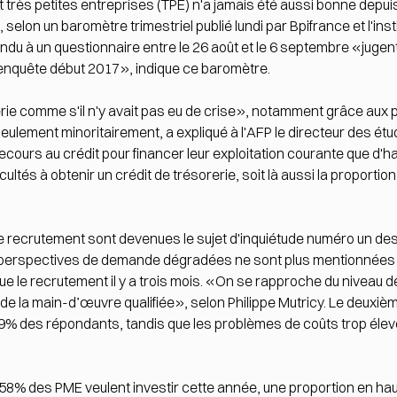
t très petites entreprises (TPE) n'a jamais été aussi bonne depui
 selon un baromètre trimestriel publié lundi par Bpifrance et l'i
u à un questionnaire entre le 26 août et le 6 septembre «jugent le
l'enquête début 2017», indique ce baromètre.
rie comme s'il n'y avait pas eu de crise», notamment grâce aux pr
lement minoritairement, a expliqué à l'AFP le directeur des étud
ours au crédit pour financer leur exploitation courante que d'ha
tés à obtenir un crédit de trésorerie, soit là aussi la proportion 
 de recrutement sont devenues le sujet d'inquiétude numéro un des
es perspectives de demande dégradées ne sont plus mentionnées 
ue le recrutement il y a trois mois. «On se rapproche du niveau de
r de la main-d’œuvre qualifiée», selon Philippe Mutricy. Le deuxièm
29% des répondants, tandis que les problèmes de coûts trop éle
8% des PME veulent investir cette année, une proportion en hauss