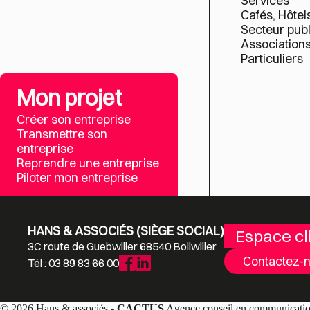
Services
Cafés, Hôtel
Secteur publ
Association
Particuliers
Mon projet
Créer son entreprise
Transmettre son
entreprise
Reprendre une entreprise
Piloter mon entreprise
HANS & ASSOCIÉS (SIÈGE SOCIAL)
Espace cl
3C route de Guebwiller 68540 Bollwiller
Contactez-
Tél : 03 89 83 66 00
© 2026 Hans & associés -
CACTUS
Agence conseil en communicati