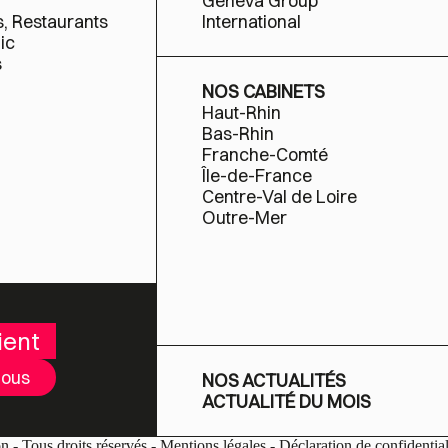
Geneva Group
s, Restaurants
International
ic
s
NOS CABINETS
Haut-Rhin
Bas-Rhin
Franche-Comté
Île-de-France
Centre-Val de Loire
Outre-Mer
ient
nous
NOS ACTUALITÉS
ACTUALITÉ DU MOIS
on
- Tous droits réservés -
Mentions légales
-
Déclaration de confidential