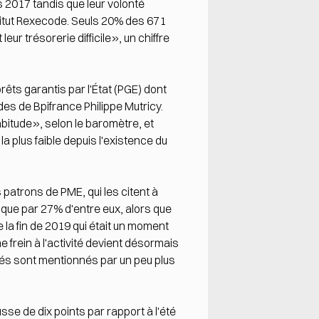
s 2017 tandis que leur volonté
nstitut Rexecode. Seuls 20% des 671
ur trésorerie difficile», un chiffre
êts garantis par l'État (PGE) dont
es de Bpifrance Philippe Mutricy.
bitude», selon le baromètre, et
la plus faible depuis l'existence du
 patrons de PME, qui les citent à
que par 27% d'entre eux, alors que
 la fin de 2019 qui était un moment
e frein à l'activité devient désormais
vés sont mentionnés par un peu plus
e de dix points par rapport à l'été