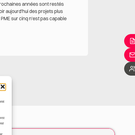
s prochaines années sont restés
ir aujourd'hui des projets plus
e PME sur cinq n'est pas capable
ent
uvez
our
ne