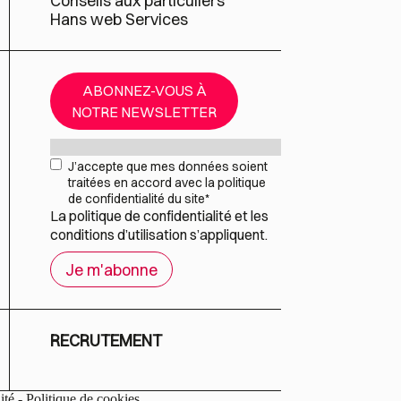
Conseils aux particuliers
Hans web Services
ABONNEZ-VOUS À
NOTRE NEWSLETTER
Mail
*
RGPD
*
J’accepte que mes données soient
traitées en accord avec la politique
de confidentialité du site
*
La
politique de confidentialité
et les
conditions d’utilisation
s’appliquent.
RECRUTEMENT
ité
-
Politique de cookies