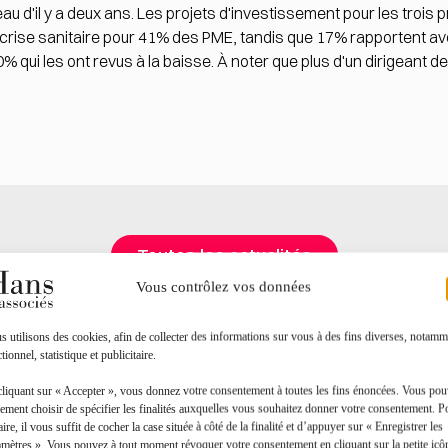
eau d'il y a deux ans. Les projets d'investissement pour les troi
 crise sanitaire pour 41% des PME, tandis que 17% rapportent avo
 qui les ont revus à la baisse. À noter que plus d'un dirigeant d
Toutes les actualités
Vous contrôlez vos données
 utilisons des cookies, afin de collecter des informations sur vous à des fins diverses, notamm
tionnel, statistique et publicitaire.
cliquant sur « Accepter », vous donnez votre consentement à toutes les fins énoncées. Vous po
ement choisir de spécifier les finalités auxquelles vous souhaitez donner votre consentement. P
aire, il vous suffit de cocher la case située à côté de la finalité et d’appuyer sur « Enregistrer les
amètres ». Vous pouvez à tout moment révoquer votre consentement en cliquant sur la petite icô