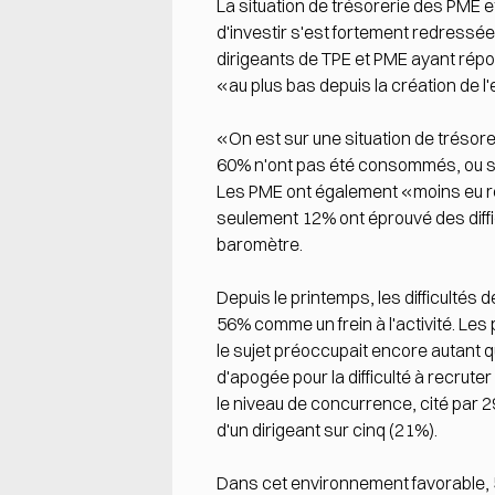
La situation de trésorerie des PME e
d'investir s'est fortement redressée,
dirigeants de TPE et PME ayant répond
«au plus bas depuis la création de 
«On est sur une situation de trésore
60% n'ont pas été consommés, ou seu
Les PME ont également «moins eu rec
seulement 12% ont éprouvé des difficul
baromètre.
Depuis le printemps, les difficultés
56% comme un frein à l'activité. L
le sujet préoccupait encore autant q
d'apogée pour la difficulté à recrute
le niveau de concurrence, cité par 
d'un dirigeant sur cinq (21%).
Dans cet environnement favorable, 5