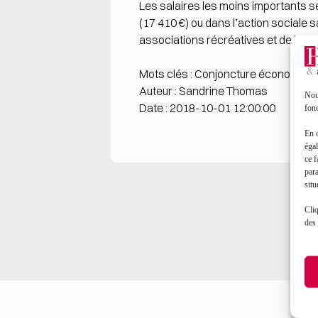
Les salaires les moins importants se
(17 410 €) ou dans l’action sociale 
associations récréatives et de loisir
Mots clés : Conjoncture économique
Auteur : Sandrine Thomas
Nous
Date : 2018-10-01 12:00:00
fonc
En 
égal
ce f
par
situ
Cliq
des 