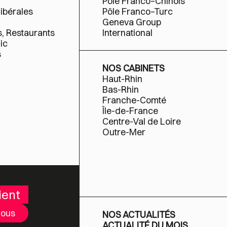
Pôle Franco–Chinois
libérales
Pôle Franco–Turc
Geneva Group
s, Restaurants
International
ic
s
NOS CABINETS
Haut-Rhin
Bas-Rhin
Franche-Comté
Île-de-France
Centre-Val de Loire
Outre-Mer
ient
nous
NOS ACTUALITÉS
ACTUALITÉ DU MOIS