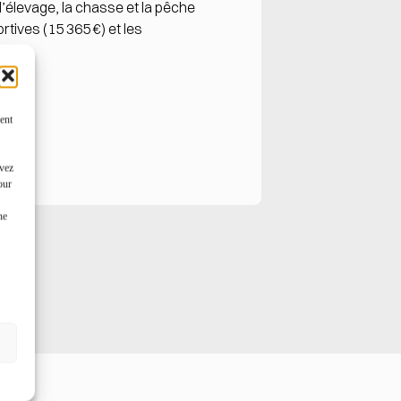
l’élevage, la chasse et la pêche
tives (15 365 €) et les
ent
uvez
our
ne