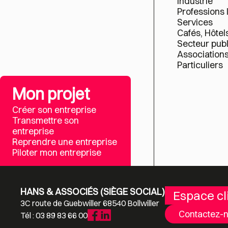
Industrie
Professions 
Services
Cafés, Hôtel
Secteur publ
Association
Particuliers
Mon projet
Créer son entreprise
Transmettre son
entreprise
Reprendre une entreprise
Piloter mon entreprise
HANS & ASSOCIÉS (SIÈGE SOCIAL)
Espace cl
3C route de Guebwiller 68540 Bollwiller
Contactez-
Tél : 03 89 83 66 00