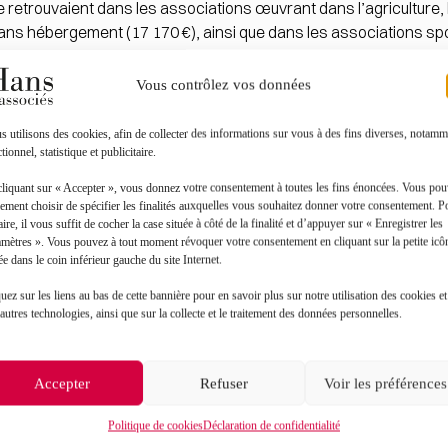
 retrouvaient dans les associations œuvrant dans l’agriculture, 
sans hébergement (17 170 €), ainsi que dans les associations spor
s (14 430 €).
Vous contrôlez vos données
 Juridique
 utilisons des cookies, afin de collecter des informations sur vous à des fins diverses, notamm
tionnel, statistique et publicitaire.
cliquant sur « Accepter », vous donnez votre consentement à toutes les fins énoncées. Vous po
ement choisir de spécifier les finalités auxquelles vous souhaitez donner votre consentement. P
aire, il vous suffit de cocher la case située à côté de la finalité et d’appuyer sur « Enregistrer les
amètres ». Vous pouvez à tout moment révoquer votre consentement en cliquant sur la petite icô
ée dans le coin inférieur gauche du site Internet.
Toutes les actualités
uez sur les liens au bas de cette bannière pour en savoir plus sur notre utilisation des cookies et
autres technologies, ainsi que sur la collecte et le traitement des données personnelles.
Accepter
Refuser
Voir les préférences
Politique de cookies
Déclaration de confidentialité