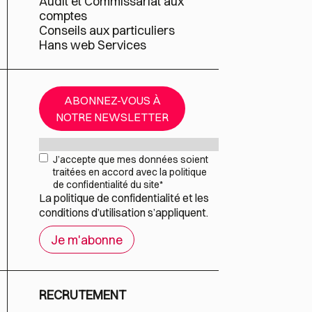
Audit et Commissariat aux
comptes
Conseils aux particuliers
Hans web Services
ABONNEZ-VOUS À
NOTRE NEWSLETTER
Mail
*
RGPD
*
J’accepte que mes données soient
traitées en accord avec la politique
de confidentialité du site
*
La
politique de confidentialité
et les
conditions d’utilisation
s’appliquent.
RECRUTEMENT