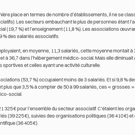
remière place en termes de nombre d’établissements, il ne se clas
ociatifs). Les secteurs embauchant le plus de personnes étant l
al (19,7 %) et l’enseignement (11,8 %). Les associations œuvran
9 % des salariés associatifs.
mployaient, en moyenne, 11,3 salariés, cette moyenne montait à 
 et à 36,7 dans l’hébergement médico-social. Mais elle diminuait 
sportives et celles ayant une activité culturelle.
ssociations (53,7 %) occupaient moins de 3 salariés. Et si 9,8 % 
ient plus que 3,5 % à compter de 50 à 99 salariés, ces « grosses 
co-social.
21 325 € pour l’ensemble du secteur associatif. C’étaient les org
riés (39 225 €), suivies des organisations politiques (36 410 €) 
tifique (36 405 €).