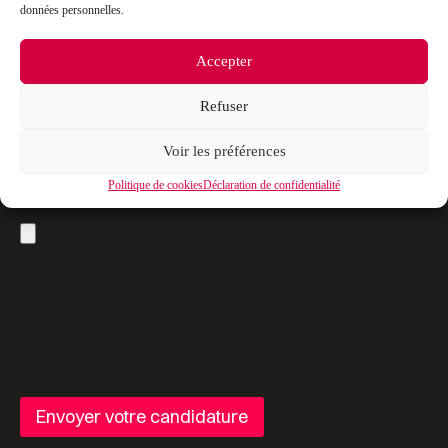
la politique de confidentialité du site*
*
données personnelles.
Accepter
Joindre votre CV (format pdf, maximum 20Mo)*
*
Refuser
Types de fichiers acceptés : pdf, Taille max. des fichiers : 20
MB.
Voir les préférences
Politique de cookies
Déclaration de confidentialité
Joindre votre lettre de motivation (format pdf, maximum 20Mo)*
*
Types de fichiers acceptés : pdf, Taille max. des fichiers : 20
MB.
La
politique de confidentialité
et les
conditions d’utilisation
s’appliquent.