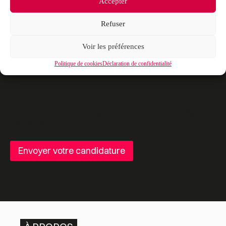
Accepter
Types de fichiers acceptés : pdf, Taille max. des fichiers : 20
MB.
Refuser
Voir les préférences
Joindre votre lettre de motivation (format pdf, maximum 20Mo)*
*
Politique de cookies
Déclaration de confidentialité
Types de fichiers acceptés : pdf, Taille max. des fichiers : 20
MB.
La
politique de confidentialité
et les
conditions d’utilisation
s’appliquent.