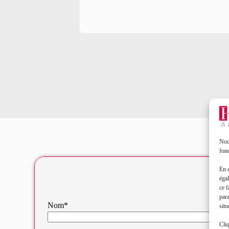
Nous
fonc
En 
égal
ce f
par
Nom*
situ
Cliq