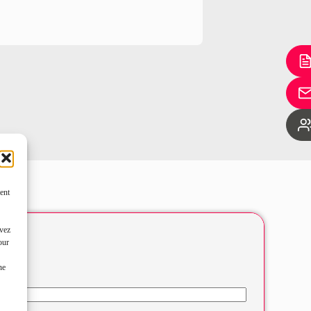
ent
uvez
our
ne