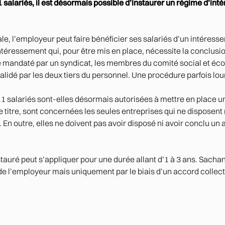
 salariés, il est désormais possible d’instaurer un régime d’in
iale, l’employeur peut faire bénéficier ses salariés d’un intére
ntéressement qui, pour être mis en place, nécessite la conclusi
é mandaté par un syndicat, les membres du comité social et éc
alidé par les deux tiers du personnel. Une procédure parfois lou
11 salariés sont-elles désormais autorisées à mettre en place 
 titre, sont concernées les seules entreprises qui ne disposent 
n outre, elles ne doivent pas avoir disposé ni avoir conclu un
auré peut s’appliquer pour une durée allant d’1 à 3 ans. Sachant
e l’employeur mais uniquement par le biais d’un accord collecti