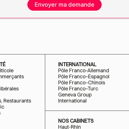
TÉ
INTERNATIONAL
iticole
Pôle Franco-Allemand
ommerçants
Pôle Franco–Espagnol
Pôle Franco–Chinois
libérales
Pôle Franco–Turc
Geneva Group
s, Restaurants
International
ic
s
NOS CABINETS
Haut-Rhin