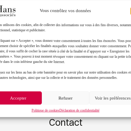
Vous contrôlez vos données
 utilisons des cookies, afin de collecter des informations sur vous à des fins diverses, notamm
tionnel, statistique et publicitaire.
cliquant sur « Accepter », vous donnez votre consentement à toutes les fins énoncées. Vous po
ement choisir de spécifier les finalités auxquelles vous souhaitez donner votre consentement. P
aire, il vous suffit de cocher la case située à côté de la finalité et d’appuyer sur « Enregistrer les
amètres ». Vous pouvez à tout moment révoquer votre consentement en cliquant sur la petite icô
Toutes les actualités
ée dans le coin inférieur gauche du site Internet.
uez sur les liens au bas de cette bannière pour en savoir plus sur notre utilisation des cookies et
autres technologies, ainsi que sur la collecte et le traitement des données personnelles.
Accepter
Refuser
Voir les préférences
Politique de cookies
Déclaration de confidentialité
Contact