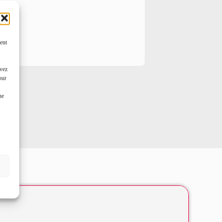
ent
uvez
our
ne