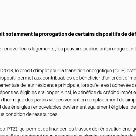
oit notamment la prorogation de certains dispositifs de déf
à rénover leurs logements, les pouvoirs publics ont prorogé et int
2018, le crédit d’impôt pour la transition énergétique (CITE) es
spositif permet aux contribuables de bénéficier d’un crédit d’im
nementale de leur résidence principale, lorsqu’elle est achevée d
 dépenses éligibles s’allonger. Ainsi, le bénéfice du crédit d’impô
ion thermique des parois vitrées venant en remplacement de sim
nt des énergies renouvelables deviennent également éligibles,
ous condition de ressources.
(éco-PTZ), qui permet de financer les travaux de rénovation éner