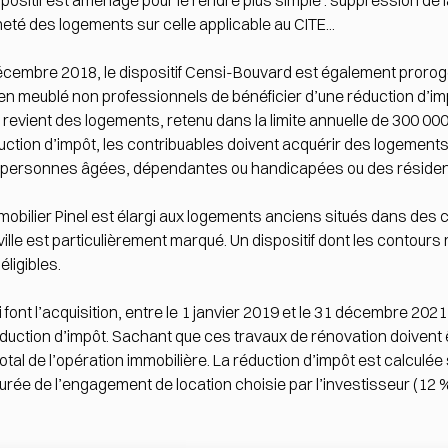
positif est aménagé pour le rendre plus simple : suppression de 
eté des logements sur celle applicable au CITE...
 décembre 2018, le dispositif Censi-Bouvard est également prorog
 en meublé non professionnels de bénéficier d’une réduction d’imp
de revient des logements, retenu dans la limite annuelle de 300 00
éduction d’impôt, les contribuables doivent acquérir des logements
s personnes âgées, dépendantes ou handicapées ou des résiden
immobilier Pinel est élargi aux logements anciens situés dans de
-ville est particulièrement marqué. Un dispositif dont les contours
ligibles.
font l’acquisition, entre le 1 janvier 2019 et le 31 décembre 2021
duction d’impôt. Sachant que ces travaux de rénovation doivent ê
tal de l’opération immobilière. La réduction d’impôt est calculée 
 durée de l’engagement de location choisie par l’investisseur (12 