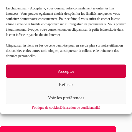
En cliquant sur « Accepter », vous donnez votre consentement à toutes les fins
énoncées. Vous pouvez également choisir de spécifier les finalités auxquelles vous
souhaitez donner votre consentement. Pour ce faire, il vous suffit de cocher la case
située à côté de la finalité et d’appuyer sur « Enregistrer les paramètres ». Vous pouvez
à tout moment révoquer votre consentement en cliquant sur la petite icône située dans
le coin inférieur gauche du site Internet.
J’accepte que mes données soient traitées en accord
RGPD
Cliquez sur les liens au bas de cette bannière pour en savoir plus sur notre utilisation
avec la politique de confidentialité du site*
des cookies et des autres technologies, ainsi que sur la collecte et le traitement des
données personnelles.
La
politique de confidentialité
et les
conditions
d’utilisation
s’appliquent.
Accepter
Refuser
Voir les préférences
Politique de cookies
Déclaration de confidentialité