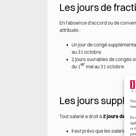
Les jours de frac
En l'absence d'accord ou de conven
attribués :
Un jour de congé supplémentair
au 31 octobre.
2 jours ouvrables de congés su
er
du 1
mai au 31 octobre.
Les jours supplé
Nous
fonc
Tout salarié a droit à
2 jours de co
En 
égal
ce f
Il est prévu que les salariés de
par