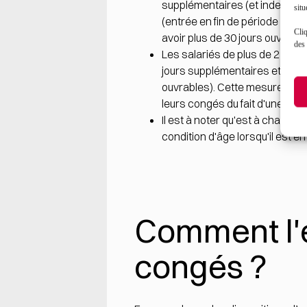
supplémentaires (et indemnisés
situ
(entrée en fin de période de c
Cliq
avoir plus de 30 jours ouvrabl
des 
Les salariés de
plus de 21 an
jours supplémentaires et des 
ouvrables). Cette mesure ne bé
leurs congés du fait d'une sus
Il est à noter qu'est à charge 
condition d'âge lorsqu'il est e
Comment l'e
congés ?