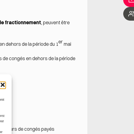
de fractionnement
, peuvent être
er
 en dehors de la période du 1
mai
us de congés en dehors de la période
ent
uvez
our
de 2 jours de congés payés
ne