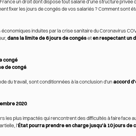
nce un droit dont dispose tout salarié d’une structure privée ou
nt fixer les jours de congés de vos salariés ? Comment sont ét
 économiques induites par la crise sanitaire du Coronavirus COVI
eur,
dans la limite de 6 jours de congés
et
en respectant un d
de congé
ise de congé
.
de du travail, sont conditionnées à la conclusion d'un
accord d'
cembre 2020
.
eurs les plus impactés qui rencontrent des difficultés à faire fa
tielle, l'
État pourra prendre en charge jusqu'à 10 jours de