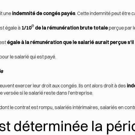
it une
indemnité de congés payés
. Cette indemnité peut être c
e
st égale à
1/10
de la rémunération brute totale
perçue par le
est
égale à la rémunération que le salarié aurait perçue s'il 
our le salarié qui est payé.
és
uvent exercer leur droit aux congés. Ils ont alors droit à des
ind
 versée si le salarié reste dans l'entreprise.
 dont le contrat est rompu, salariés intérimaires, salariés en co
t déterminée la péri