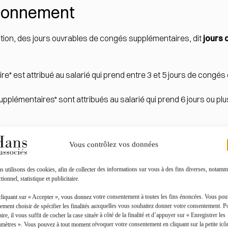
tionnement
tion, des jours ouvrables de congés supplémentaires, dit
jours 
e* est attribué au salarié qui prend entre 3 et 5 jours de congés
pplémentaires* sont attribués au salarié qui prend 6 jours ou pl
Vous contrôlez vos données
mentaires pour enfants à charge
 utilisons des cookies, afin de collecter des informations sur vous à des fins diverses, notamm
tionnel, statistique et publicitaire.
ngés supplémentaires par enfant à charge
:
cliquant sur « Accepter », vous donnez votre consentement à toutes les fins énoncées. Vous po
ement choisir de spécifier les finalités auxquelles vous souhaitez donner votre consentement. P
aire, il vous suffit de cocher la case située à côté de la finalité et d’appuyer sur « Enregistrer les
moins de 21 ans
au 30 avril de l'année précédente, bénéficient 
amètres ». Vous pouvez à tout moment révoquer votre consentement en cliquant sur la petite icô