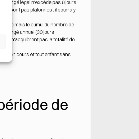
 le congé légal n'excède pas 6 jours
et ne sont pas plafonnés
: il pourra y
 charge
mais le cumul du nombre de
 du congé annuel
(30 jours
qui n'acquièrent pas la totalité de
'année en cours et tout enfant sans
 période de