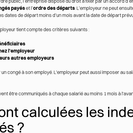
dre public, l’entreprise dispose du droit à fixer par un accord d’
ongés payés
et l’
ordre des départs
. L’employeur ne peut ensui
 les dates de départ moins d’un mois avant la date de départ prév
mployeur tient compte des critères suivants :
énéficiaires
hez l’employeur
sieurs autres employeurs
 un congé à son employé. L'employeur peut aussi imposer au sal
ivent être communiqués à chaque salarié au moins 1 mois à l'ava
t calculées les ind
és ?