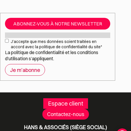
ABONNEZ-VOUS À NOTRE NEWSLETTER
Mail
*
RGPD
*
J’accepte que mes données soient traitées en
accord avec la politique de confidentialité du site
*
La
politique de confidentialité
et les
conditions
d’utilisation
s’appliquent.
Espace client
Contactez-nous
HANS & ASSOCIÉS (SIÈGE SOCIAL)