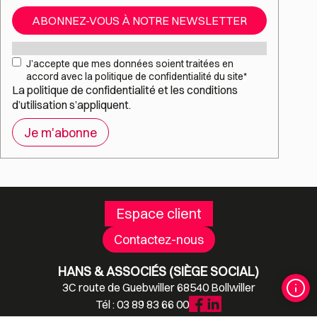
ABONNEZ-VOUS À NOTRE NEWSLETTER
Mail
*
RGPD
*
J’accepte que mes données soient traitées en
accord avec la politique de confidentialité du site
*
La
politique de confidentialité
et les
conditions
d’utilisation
s’appliquent.
Espace client
Contactez-nous
HANS & ASSOCIÉS (SIÈGE SOCIAL)
3C route de Guebwiller 68540 Bollwiller
Tél : 03 89 83 66 00