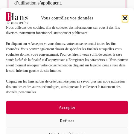
d’utilisation
s’appliquent.
Vous contrôlez vos données
Nous utilisons des cookies, afin de collecter des informations sur vous à des fins
diverses, notamment fonctionnel, statistique et publicitaire.
En cliquant sur « Accepter », vous donnez votre consentement à toutes les fins
énoncées. Vous pouvez également choisir de spécifier les finalités auxquelles vous
souhaitez donner votre consentement. Pour ce faire, il vous suffit de cocher la case
située à côté de la finalité et d’appuyer sur « Enregistrer les paramètres ». Vous pouvez
à tout moment révoquer votre consentement en cliquant sur la petite icône située dans
le coin inférieur gauche du site Internet.
Mon projet
Créer son entreprise
Cliquez sur les liens au bas de cette bannière pour en savoir plus sur notre utilisation
Transmettre son entreprise
des cookies et des autres technologies, ainsi que sur la collecte et le traitement des
Reprendre une entreprise
données personnelles.
Piloter mon entreprise
Accepter
HANS & ASSOCIÉS
Refuser
Nous découvrir
Le Groupe Hans