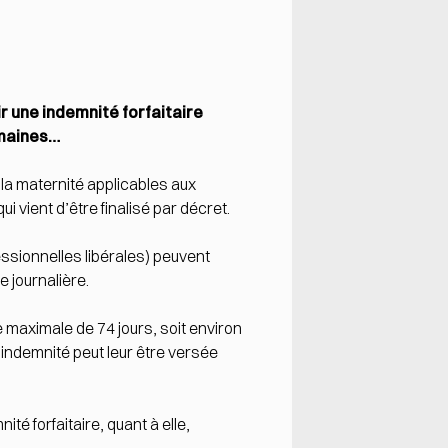
r une indemnité forfaitaire
emaines…
 la maternité applicables aux
 vient d’être finalisé par décret.
ssionnelles libérales) peuvent
e journalière.
e maximale de 74 jours, soit environ
e indemnité peut leur être versée
té forfaitaire, quant à elle,