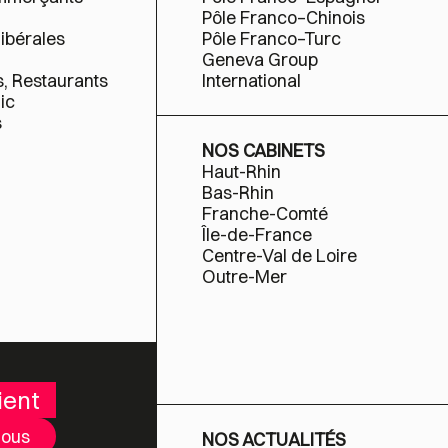
Pôle Franco–Chinois
libérales
Pôle Franco–Turc
Geneva Group
s, Restaurants
International
ic
s
NOS CABINETS
Haut-Rhin
Bas-Rhin
Franche-Comté
Île-de-France
Centre-Val de Loire
Outre-Mer
ient
nous
NOS ACTUALITÉS