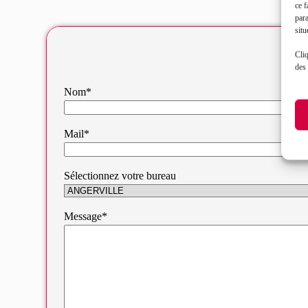
ce f
par
situ
Cliq
des 
Nom*
Mail*
Sélectionnez votre bureau
Message*