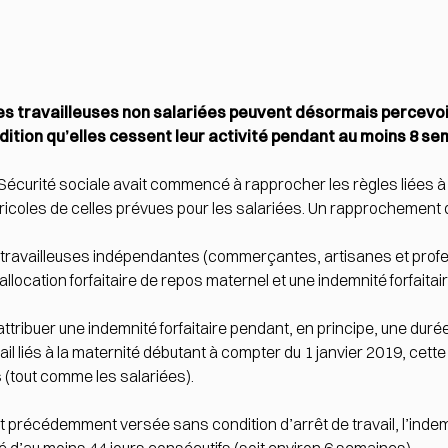
es travailleuses non salariées peuvent désormais percevoi
ition qu’elles cessent leur activité pendant au moins 8 s
 Sécurité sociale avait commencé à rapprocher les règles liées à
coles de celles prévues pour les salariées. Un rapprochement qui
 travailleuses indépendantes (commerçantes, artisanes et profe
llocation forfaitaire de repos maternel et une indemnité forfaitair
attribuer une indemnité forfaitaire pendant, en principe, une duré
il liés à la maternité débutant à compter du 1 janvier 2019, cett
 (tout comme les salariées).
it précédemment versée sans condition d’arrêt de travail, l’indemni