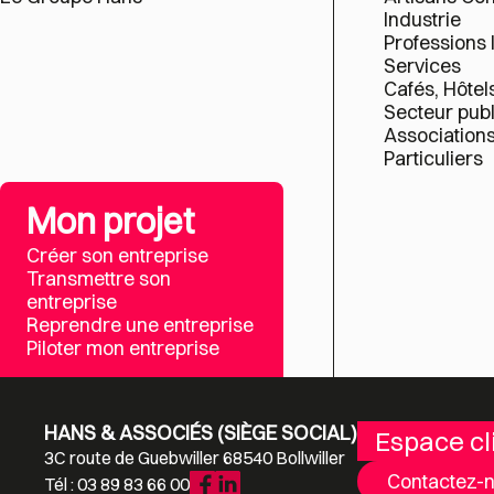
Industrie
Professions 
Services
Cafés, Hôtel
Secteur publ
Association
Particuliers
Mon projet
Créer son entreprise
Transmettre son
entreprise
Reprendre une entreprise
Piloter mon entreprise
HANS & ASSOCIÉS (SIÈGE SOCIAL)
Espace cl
3C route de Guebwiller 68540 Bollwiller
Contactez-
Tél : 03 89 83 66 00