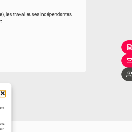
e), les travailleuses indépendantes
t.
ent
uvez
our