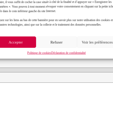
aire, il vous suffit de cocher la case située à côté de la finalité et d’appuyer sur « Enregistrer les
amètres ». Vous pouvez à tout moment révoquer votre consentement en cliquant sur la petite icô
ée dans le coin inférieur gauche du site Internet.
Contact
uez sur les liens au bas de cette bannière pour en savoir plus sur notre utilisation des cookies et
autres technologies, ainsi que sur la collecte et le traitement des données personnelles.
Prénom*
Accepter
Refuser
Voir les préférences
Objet de votre demande*
Politique de cookies
Déclaration de confidentialité