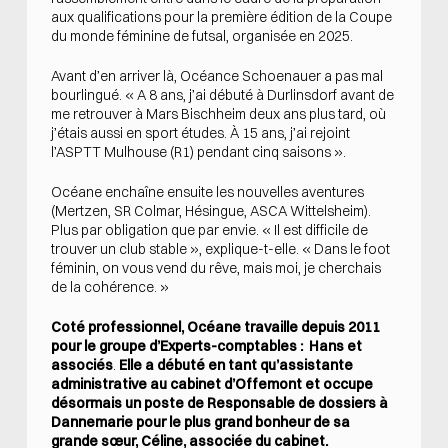
aux qualifications pour la première édition de la Coupe
du monde féminine de futsal, organisée en 2025.
Avant d’en arriver là, Océance Schoenauer a pas mal
bourlingué. « A 8 ans, j’ai débuté à Durlinsdorf avant de
me retrouver à Mars Bischheim deux ans plus tard, où
j’étais aussi en sport études. À 15 ans, j’ai rejoint
l’ASPTT Mulhouse (R1) pendant cinq saisons ».
Océane enchaîne ensuite les nouvelles aventures
(Mertzen, SR Colmar, Hésingue, ASCA Wittelsheim).
Plus par obligation que par envie. « Il est difficile de
trouver un club stable », explique-t-elle. « Dans le foot
féminin, on vous vend du rêve, mais moi, je cherchais
de la cohérence. »
Coté professionnel,
Océane travaille depuis 2011
pour le groupe d’Experts-comptables : Hans et
associés
.
Elle a débuté en tant qu’assistante
administrative
au cabinet d’Offemont et occupe
désormais un poste de Responsable de dossiers à
Dannemarie pour le plus grand bonheur de sa
grande sœur, Céline, associée
du cabinet.