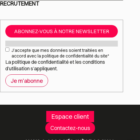
RECRUTEMENT
ABONNEZ-VOUS À NOTRE NEWSLETTER
Mail
*
RGPD
*
J’accepte que mes données soient traitées en
accord avec la politique de confidentialité du site
*
La
politique de confidentialité
et les
conditions
d’utilisation
s’appliquent.
Espace client
Contactez-nous