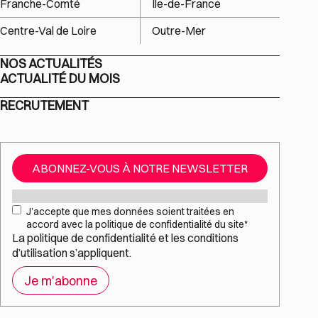
Franche-Comté
Île-de-France
Centre-Val de Loire
Outre-Mer
NOS ACTUALITÉS
ACTUALITÉ DU MOIS
RECRUTEMENT
ABONNEZ-VOUS À NOTRE NEWSLETTER
Mail
*
RGPD
*
J’accepte que mes données soient traitées en
accord avec la politique de confidentialité du site
*
La
politique de confidentialité
et les
conditions
d’utilisation
s’appliquent.