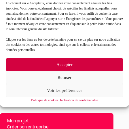
En cliquant sur « Accepter », vous donnez votre consentement à toutes les fins
énoncées. Vous pouvez également choisir de spécifier les finalités auxquelles vous
souhaitez donner votre consentement. Pour ce faire, il vous suffit de cocher la case
située à côté de la finalité et d’appuyer sur « Enregistrer les paramètres ». Vous pouvez
à tout moment révoquer votre consentement en cliquant sur la petite icône située dans
le coin inférieur gauche du site Internet.
J’accepte que mes données soient traitées en accord
RGPD
avec la politique de confidentialité du site*
Cliquez sur les liens au bas de cette bannière pour en savoir plus sur notre utilisation
des cookies et des autres technologies, ainsi que sur la collecte et le traitement des
La
politique de confidentialité
et les
conditions
données personnelles.
d’utilisation
s’appliquent.
Accepter
Refuser
Voir les préférences
Politique de cookies
Déclaration de confidentialité
Mon projet
Créer son entreprise