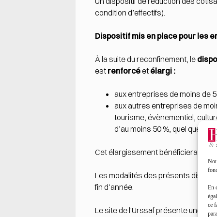
Un dispositif de réduction des cotis
condition d’effectifs).
Dispositif mis en place pour les
À la suite du reconfinement, le
dispo
est
renforcé
et
élargi :
aux entreprises de moins de 50
aux autres entreprises de moins
tourisme, évènementiel, culture
d’au moins 50 %, quel que soit 
Cet élargissement bénéficiera égal
Nous
fonc
Les modalités des présents dispositi
fin d’année.
En 
égal
ce f
Le site de l'Urssaf présente une
foir
par