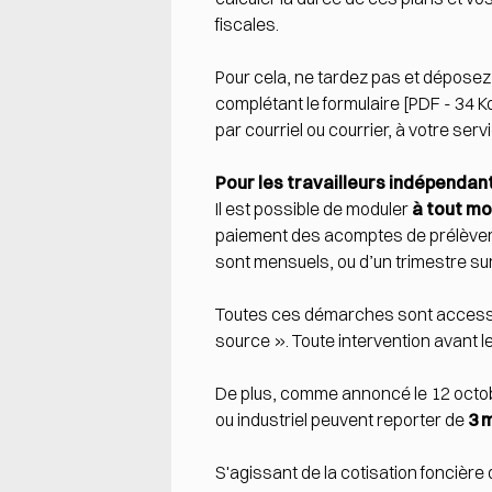
fiscales.
Pour cela, ne tardez pas et déposez
complétant le
formulaire
[PDF - 34 K
par courriel ou courrier, à votre
servi
Pour les travailleurs indépendan
Il est possible de moduler
à tout m
paiement des acomptes de prélèvemen
sont mensuels, ou d’un trimestre sur 
Toutes ces démarches sont access
source ». Toute intervention avant l
De plus,
comme annoncé le 12 octo
ou industriel peuvent reporter de
3 
S'agissant de la cotisation foncière