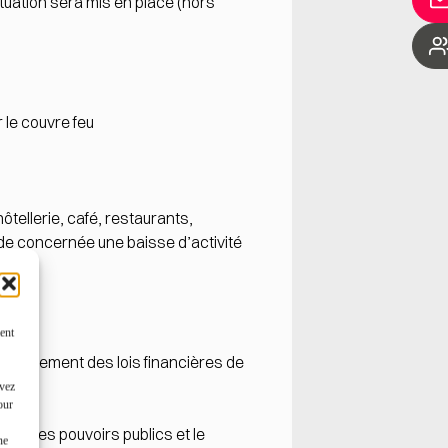
tuation sera mis en place (hors
 le couvre feu
ôtellerie, café, restaurants,
iode concernée une baisse d’activité
ent
e Parlement des lois financières de
uvez
our
 par les pouvoirs publics et le
ne