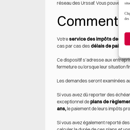
réseau des Urssaf. Vous pouvez éga
situ
Cliq
Comment re
des 
Votre
service des impôts des ent
cas par cas des
délais de paiemen
Ce dispositif s’adresse aux entrepri
fermeture ou lorsque leur situation fin
Les demandes seront examinées au
Si vous avez dû reporter des échéanc
exceptionnel de
plans de règlemen
ans,
le paiement de leurs impôts pro
Si vous avez également reporté des
calculer la durée de ces plans et vo