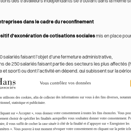
ations des travailleurs indépendants se trouvant dans la même si
 entreprises dans le cadre du reconfinement
sitif d'exonération de cotisations sociales
mis en place pour
 salariés faisant l’objet d’une fermeture administrative,
 de 250 salariés faisant partie des secteurs les plus affectés (h
 et sport) ou dont l’activité en dépend, qui subissent sur la pér
leur lieu d'implantation géographique.
Vous contrôlez vos données
ement aux travailleurs indépendants concernés.
 utilisons des cookies, afin de collecter des informations sur vous à des fins diverses, notamm
tionnel, statistique et publicitaire.
fs ont vocation à être précisées dans le cadre de l’examen par l
cliquant sur « Accepter », vous donnez votre consentement à toutes les fins énoncées. Vous po
ement choisir de spécifier les finalités auxquelles vous souhaitez donner votre consentement. P
aire, il vous suffit de cocher la case située à côté de la finalité et d’appuyer sur « Enregistrer les
e aux questions
pour aller plus loin sur les actions mises en œuvre
amètres ». Vous pouvez à tout moment révoquer votre consentement en cliquant sur la petite icô