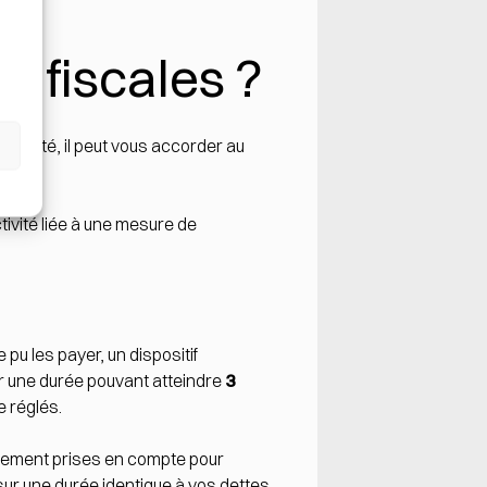
 fiscales ?
ifficulté, il peut vous accorder au
).
tivité liée à une mesure de
u les payer, un dispositif
r une durée pouvant atteindre
3
e réglés.
quement prises en compte pour
sur une durée identique à vos dettes