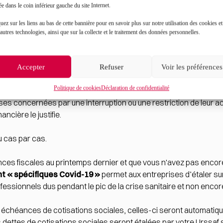
lement poser vos questions sur l’
assistant virtuel en ligne
.
ée dans le coin inférieur gauche du site Internet.
uez sur les liens au bas de cette bannière pour en savoir plus sur notre utilisation des cookies et
porter ses échéances
autres technologies, ainsi que sur la collecte et le traitement des données personnelles.
reprises (SIE)
demeure votre interlocuteur privilégié : en cas de d
Accepter
Refuser
Voir les préférences
t de vos impôts directs
(hors TVA et prélèvements à la source
Politique de cookies
Déclaration de confidentialité
ses concernées par une interruption ou une restriction de leur ac
ancière le justifie.
 cas par cas.
es fiscales au printemps dernier et que vous n'avez pas encore p
t « spécifiques Covid-19 »
permet aux entreprises d’étaler su
fessionnels dus pendant le pic de la crise sanitaire et non encor
 échéances de cotisations sociales, celles-ci seront automati
s dettes de cotisations sociales seront étalées par votre Urssaf 