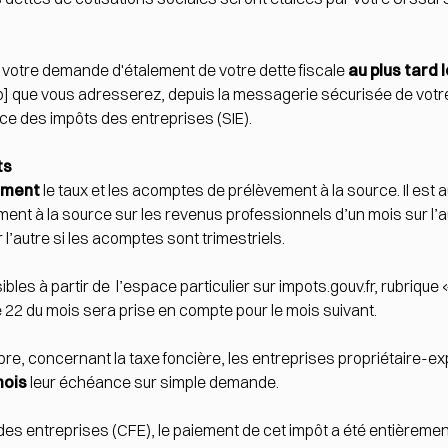
 votre demande d'étalement de votre dette fiscale
au plus tard
o] que vous adresserez, depuis la messagerie sécurisée de vot
ce des impôts des entreprises (SIE)
.
ts
oment
le taux et les acomptes de prélèvement à la source. Il est 
t à la source sur les revenus professionnels d’un mois sur l’au
l’autre si les acomptes sont trimestriels.
ibles
à partir de
l’
espace particulier sur impots.gouv.fr
, rubrique
e 22 du mois sera prise en compte pour le mois suivant.
bre
, concernant la
taxe foncière
, les entreprises propriétaire-ex
mois
leur échéance sur simple demande.
 des entreprises (CFE), le paiement de cet impôt a été entièreme