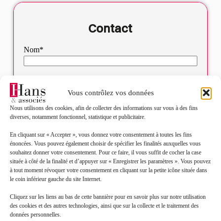
Contact
Nom*
Prénom*
Vous contrôlez vos données
Nous utilisons des cookies, afin de collecter des informations sur vous à des fins
Mail*
diverses, notamment fonctionnel, statistique et publicitaire.
En cliquant sur « Accepter », vous donnez votre consentement à toutes les fins
Objet de votre demande*
énoncées. Vous pouvez également choisir de spécifier les finalités auxquelles vous
souhaitez donner votre consentement. Pour ce faire, il vous suffit de cocher la case
située à côté de la finalité et d’appuyer sur « Enregistrer les paramètres ». Vous pouvez
Sélectionnez votre bureau
à tout moment révoquer votre consentement en cliquant sur la petite icône située dans
le coin inférieur gauche du site Internet.
Cliquez sur les liens au bas de cette bannière pour en savoir plus sur notre utilisation
Message*
des cookies et des autres technologies, ainsi que sur la collecte et le traitement des
données personnelles.