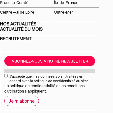
Franche-Comté
Île-de-France
Centre-Val de Loire
Outre-Mer
NOS ACTUALITÉS
ACTUALITÉ DU MOIS
RECRUTEMENT
ABONNEZ-VOUS À NOTRE NEWSLETTER
Mail
*
RGPD
*
J’accepte que mes données soient traitées en
accord avec la politique de confidentialité du site
*
La
politique de confidentialité
et les
conditions
d’utilisation
s’appliquent.