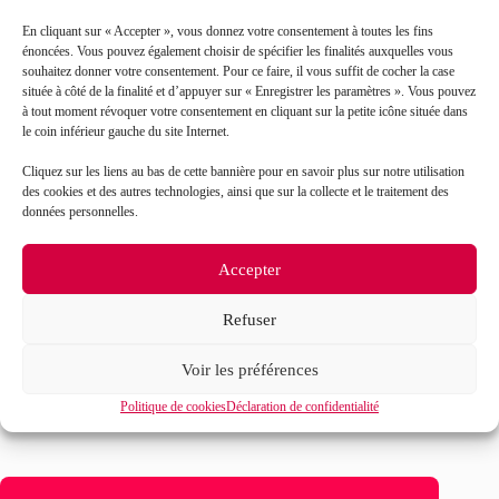
En cliquant sur « Accepter », vous donnez votre consentement à toutes les fins
énoncées. Vous pouvez également choisir de spécifier les finalités auxquelles vous
souhaitez donner votre consentement. Pour ce faire, il vous suffit de cocher la case
située à côté de la finalité et d’appuyer sur « Enregistrer les paramètres ». Vous pouvez
à tout moment révoquer votre consentement en cliquant sur la petite icône située dans
le coin inférieur gauche du site Internet.
J’accepte que mes données soient traitées en accord
RGPD
Cliquez sur les liens au bas de cette bannière pour en savoir plus sur notre utilisation
avec la politique de confidentialité du site*
des cookies et des autres technologies, ainsi que sur la collecte et le traitement des
données personnelles.
La
politique de confidentialité
et les
conditions
d’utilisation
s’appliquent.
Accepter
Refuser
Voir les préférences
Politique de cookies
Déclaration de confidentialité