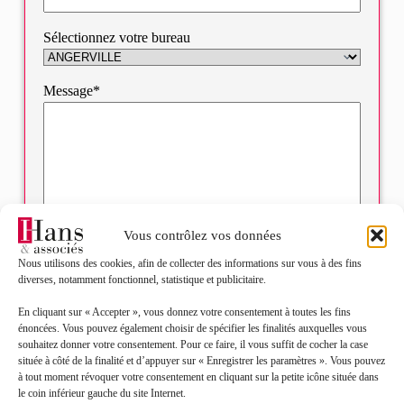
Sélectionnez votre bureau
Message*
Vous contrôlez vos données
Nous utilisons des cookies, afin de collecter des informations sur vous à des fins
diverses, notamment fonctionnel, statistique et publicitaire.
J’accepte que mes données soient traitées en accord
RGPD
En cliquant sur « Accepter », vous donnez votre consentement à toutes les fins
avec la politique de confidentialité du site*
énoncées. Vous pouvez également choisir de spécifier les finalités auxquelles vous
souhaitez donner votre consentement. Pour ce faire, il vous suffit de cocher la case
La
politique de confidentialité
et les
conditions
située à côté de la finalité et d’appuyer sur « Enregistrer les paramètres ». Vous pouvez
d’utilisation
s’appliquent.
à tout moment révoquer votre consentement en cliquant sur la petite icône située dans
le coin inférieur gauche du site Internet.