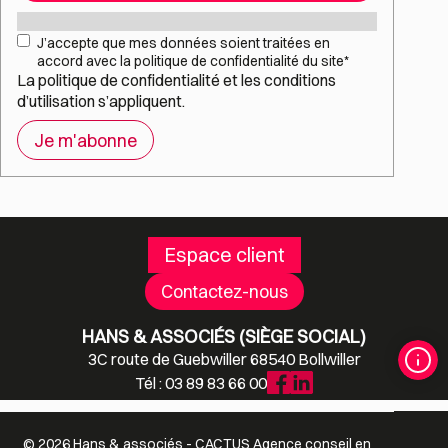
Mail
*
RGPD
*
J’accepte que mes données soient traitées en
accord avec la politique de confidentialité du site
*
La
politique de confidentialité
et les
conditions
d’utilisation
s’appliquent.
Espace client
Contactez-nous
HANS & ASSOCIÉS (SIÈGE SOCIAL)
3C route de Guebwiller 68540 Bollwiller
Tél : 03 89 83 66 00
© 2026 Hans & associés -
CACTUS
Agence conseil en