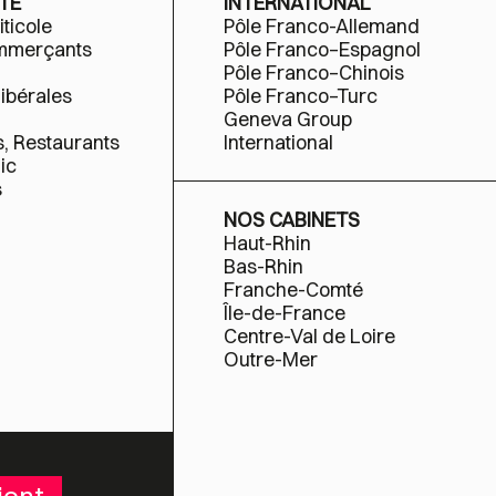
TÉ
INTERNATIONAL
iticole
Pôle Franco-Allemand
ommerçants
Pôle Franco–Espagnol
Pôle Franco–Chinois
libérales
Pôle Franco–Turc
Geneva Group
s, Restaurants
International
ic
s
NOS CABINETS
Haut-Rhin
Bas-Rhin
Franche-Comté
Île-de-France
Centre-Val de Loire
Outre-Mer