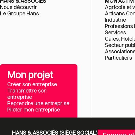
HANS & ASSOCIÉS
MON ACTIVI
Nous découvrir
Agricole et v
Le Groupe Hans
Artisans C
Industrie
Professions 
Services
Cafés, Hôtel
Secteur publ
Association
Particuliers
Mon projet
Créer son entreprise
Transmettre son
entreprise
Reprendre une entreprise
Piloter mon entreprise
HANS & ASSOCIÉS (SIÈGE SOCIAL)