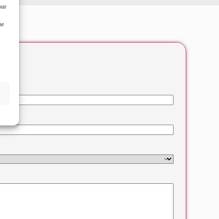
our
ne