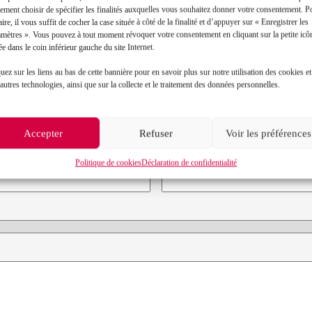
ement choisir de spécifier les finalités auxquelles vous souhaitez donner votre consentement. P
aire, il vous suffit de cocher la case située à côté de la finalité et d’appuyer sur « Enregistrer les
amètres ». Vous pouvez à tout moment révoquer votre consentement en cliquant sur la petite icô
ée dans le coin inférieur gauche du site Internet.
uez sur les liens au bas de cette bannière pour en savoir plus sur notre utilisation des cookies et
Contact
autres technologies, ainsi que sur la collecte et le traitement des données personnelles.
Prénom*
Accepter
Refuser
Voir les préférences
Politique de cookies
Déclaration de confidentialité
Objet de votre demande*