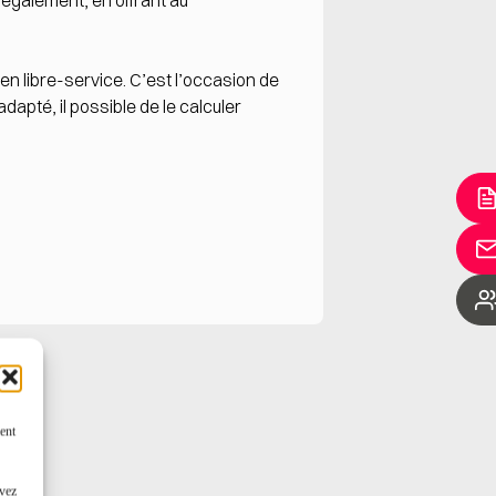
t également, en offrant au
 en libre-service. C’est l’occasion de
adapté, il possible de le calculer
ent
uvez