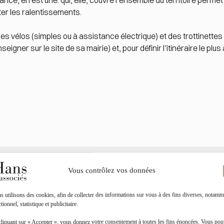
France, en est une. qui, elle, couvre l’ensemble du territoire perme
ter les ralentissements.
es vélos (simples ou à assistance électrique) et des trottinettes
igner sur le site de sa mairie) et, pour définir l’itinéraire le plus 
Vous contrôlez vos données
Toutes les actualités
 utilisons des cookies, afin de collecter des informations sur vous à des fins diverses, notamm
tionnel, statistique et publicitaire.
cliquant sur « Accepter », vous donnez votre consentement à toutes les fins énoncées. Vous po