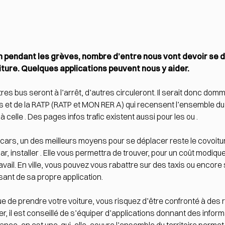
pendant les grèves, nombre d’entre nous vont devoir se déb
iture. Quelques applications peuvent nous y aider.
utres bus seront à l’arrêt, d’autres circuleront. Il serait donc do
ons et de la RATP (RATP et MON RER A) qui recensent l’ensemble du t
 celle . Des pages infos trafic existent aussi pour les ou .
 cars, un des meilleurs moyens pour se déplacer reste le covoitur
ar, installer . Elle vous permettra de trouver, pour un coût modiqu
avail. En ville, vous pouvez vous rabattre sur des taxis ou encore
ant de sa propre application.
ue de prendre votre voiture, vous risquez d’être confronté à des
er, il est conseillé de s’équiper d’applications donnant des inform