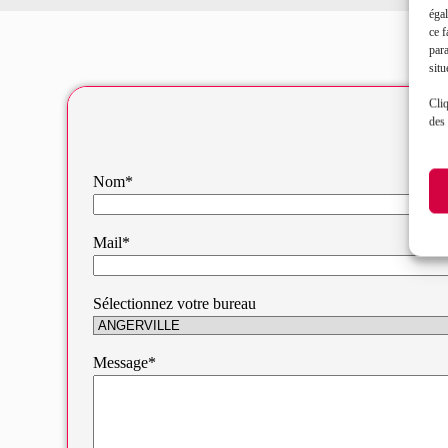
égal
ce f
par
situ
Cliq
des 
Nom*
Mail*
Sélectionnez votre bureau
Message*