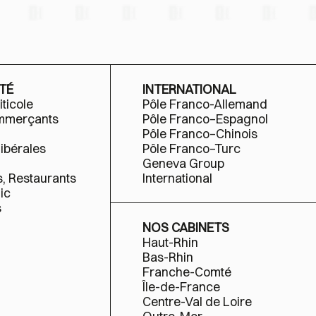
TÉ
INTERNATIONAL
iticole
Pôle Franco-Allemand
ommerçants
Pôle Franco–Espagnol
Pôle Franco–Chinois
libérales
Pôle Franco–Turc
Geneva Group
s, Restaurants
International
ic
s
NOS CABINETS
Haut-Rhin
Bas-Rhin
Franche-Comté
Île-de-France
Centre-Val de Loire