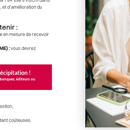
, et d’amélioration du 
enir :
re en mesure de recevoir 
ME) :
 vous devrez 
récipitation !
s banques, éditeurs ou
estion,
 étant coûteuses.