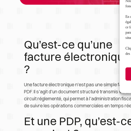
Nous
fonc
En 
égal
ce f
par
situ
Qu’est-ce qu’une 
Cliq
facture électronique 
des 
?
Une facture électronique n’est pas une simple facture
PDF. Il s’agit d’un document structuré transmis via un 
circuit réglementé, qui permet à l’administration fisca
de suivre les opérations commerciales en temps rée
Et une PDP, qu’est-ce