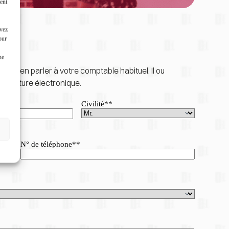
ent
uvez
our
ne
pas à en parler à votre comptable habituel. Il ou
 la facture électronique.
Civilité*
*
N° de téléphone*
*