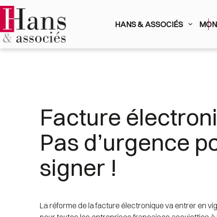
Passer
au
contenu
HANS & ASSOCIÉS
MON 
Facture électron
Pas d’urgence po
signer !
La réforme de la facture électronique va entrer en v
pour toutes les entreprises françaises assujetties à la