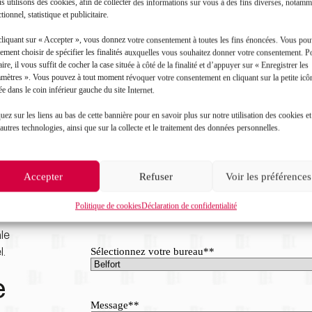
 utilisons des cookies, afin de collecter des informations sur vous à des fins diverses, notamm
tionnel, statistique et publicitaire.
cliquant sur « Accepter », vous donnez votre consentement à toutes les fins énoncées. Vous po
ement choisir de spécifier les finalités auxquelles vous souhaitez donner votre consentement. P
aire, il vous suffit de cocher la case située à côté de la finalité et d’appuyer sur « Enregistrer les
amètres ». Vous pouvez à tout moment révoquer votre consentement en cliquant sur la petite icô
ée dans le coin inférieur gauche du site Internet.
D’ici là, si vous avez des questions, n’hésitez 
elle vous orientera vers notre cellule dédiée à
uez sur les liens au bas de cette bannière pour en savoir plus sur notre utilisation des cookies et
autres technologies, ainsi que sur la collecte et le traitement des données personnelles.
Nom*
*
Prénom*
*
Accepter
Refuser
Voir les préférences
Mail*
*
 
Politique de cookies
Déclaration de confidentialité
le 
l.
Sélectionnez votre bureau*
*
 
Message*
*