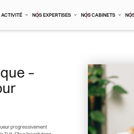
ACTIVITÉ
NOS EXPERTISES
NOS CABINETS
NOS
ique –
ur 
igueur progressivement 
 TVA. Elle s’inscrit dans 