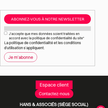
ABONNEZ-VOUS À NOTRE NEWSLETTER
Mail
*
RGPD
*
J’accepte que mes données soient traitées en
accord avec la politique de confidentialité du site
*
La
politique de confidentialité
et les
conditions
d’utilisation
s’appliquent.
Espace client
Contactez-nous
HANS & ASSOCIÉS (SIÈGE SOCIAL)