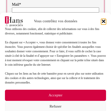
Mail*
Objet de votre demande*
Vous contrôlez vos données
Nous utilisons des cookies, afin de collecter des informations sur vous à des fins
diverses, notamment fonctionnel, statistique et publicitaire.
Sélectionnez votre bureau
En cliquant sur « Accepter », vous donnez votre consentement à toutes les fins
énoncées. Vous pouvez également choisir de spécifier les finalités auxquelles vous
Message*
souhaitez donner votre consentement. Pour ce faire, il vous suffit de cocher la case
située à côté de la finalité et d’appuyer sur « Enregistrer les paramètres ». Vous pouvez
à tout moment révoquer votre consentement en cliquant sur la petite icône située dans
le coin inférieur gauche du site Internet.
Cliquez sur les liens au bas de cette bannière pour en savoir plus sur notre utilisation
des cookies et des autres technologies, ainsi que sur la collecte et le traitement des
données personnelles.
Accepter
Refuser
J’accepte que mes données soient traitées en accord
RGPD