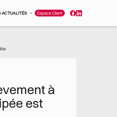
 ACTUALITÉS
Espace Client
ible
èvement à 
pée est 