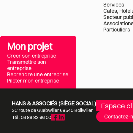
Services
Cafés, Hôtel
Secteur publ
Association
Particuliers
Mon projet
Créer son entreprise
Transmettre son
entreprise
Reprendre une entreprise
Piloter mon entreprise
HANS & ASSOCIÉS (SIÈGE SOCIAL)
Espace cl
3C route de Guebwiller 68540 Bollwiller
Contactez-
Tél : 03 89 83 66 00