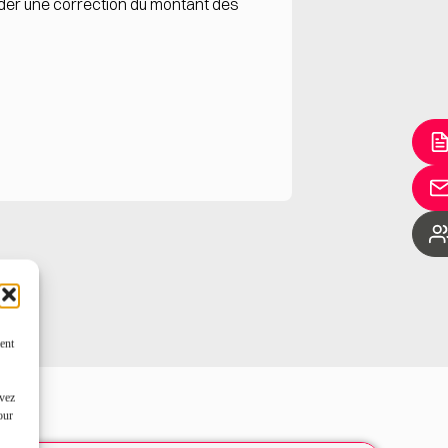
ander une correction du montant des
ent
uvez
our