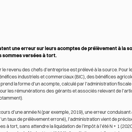
tatent une erreur sur leurs acomptes de prélèvement à la
 sommes versées à tort.
sur le revenu des chefs d’entreprise est prélevé à la source. Pour 
néfices industriels et commerciaux (BIC), des bénéfices agrico
rend la forme d’un acompte, calculé par l’administration fiscal
pour les rémunérations des gérants et associés relevant de l’art
notamment).
u cours d’une année N (par exemple, 2019), une erreur conduisan
d’un taux de prélèvement erroné), l’administration vient de précis
ort, sans attendre la liquidation de l’impôt à l’été N + 1 (2020).