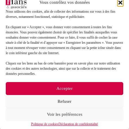
Vous contrôlez vos données
Comment mettre en
Nous utilisons des cookies, afin de collecter des informations sur vous à des fins
diverses, notamment fonctionnel, statistique et publicitaire.
place le télétravail ?
En cliquant sur « Accepter », vous donnez votre consentement à toutes les fins
énoncées. Vous pouvez également choisir de spécifier les finalités auxquelles vous
Depuis l'entrée en vigueur de la loi sur le renforcement
souhaitez donner votre consentement. Pour ce faire, il vous suffit de cocher la case
du dialogue social, il
n’est plus nécessaire de
située à côté de la finalité et d’appuyer sur « Enregistrer les paramètres ». Vous pouvez
modifier le contrat de travail
pour permettre à un
à tout moment révoquer votre consentement en cliquant sur la petite icône située dans
salarié de télétravailler.
le coin inférieur gauche du site Internet.
Pour mettre en place le télétravail, il existe 3 possibilités
Cliquez sur les liens au bas de cette bannière pour en savoir plus sur notre utilisation
:
des cookies et des autres technologies, ainsi que sur la collecte et le traitement des
données personnelles.
un simple
accord entre l'employeur et le
salarié
, par tout moyen (accord oral, courriel,
Accepter
courrier…)
un
accord collectif
une
charte
élaborée par l’employeur, après avis
Refuser
du comité social et économique.
Voir les préférences
Dans le cadre d'un simple accord avec le salarié (sans
accord collectif ou charte), ce dernier formalise cet
Politique de cookies
Déclaration de confidentialité
accord avec l'employeur.