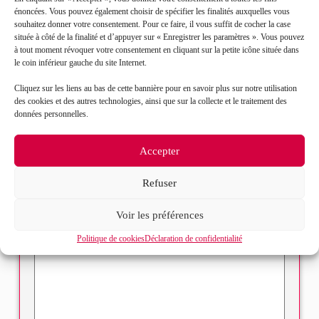
énoncées. Vous pouvez également choisir de spécifier les finalités auxquelles vous
souhaitez donner votre consentement. Pour ce faire, il vous suffit de cocher la case
située à côté de la finalité et d’appuyer sur « Enregistrer les paramètres ». Vous pouvez
Prénom*
à tout moment révoquer votre consentement en cliquant sur la petite icône située dans
le coin inférieur gauche du site Internet.
Mail*
Cliquez sur les liens au bas de cette bannière pour en savoir plus sur notre utilisation
des cookies et des autres technologies, ainsi que sur la collecte et le traitement des
données personnelles.
Objet de votre demande*
Accepter
Sélectionnez votre bureau
Refuser
Message*
Voir les préférences
Politique de cookies
Déclaration de confidentialité