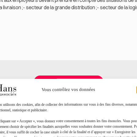
 aux employeurs devant prendre en compte des situations de trav
 livraison ;- secteur de la grande distribution ;- secteur de la logi
Toutes les actualités
Vous contrôlez vos données
 utilisons des cookies, afin de collecter des informations sur vous à des fins diverses, notamm
tionnel, statistique et publicitaire.
cliquant sur « Accepter », vous donnez votre consentement à toutes les fins énoncées. Vous po
ement choisir de spécifier les finalités auxquelles vous souhaitez donner votre consentement. P
aire, il vous suffit de cocher la case située à côté de la finalité et d’appuyer sur « Enregistrer les