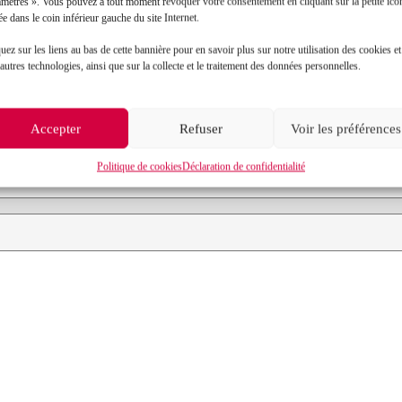
amètres ». Vous pouvez à tout moment révoquer votre consentement en cliquant sur la petite icô
ée dans le coin inférieur gauche du site Internet.
Contact
uez sur les liens au bas de cette bannière pour en savoir plus sur notre utilisation des cookies et
autres technologies, ainsi que sur la collecte et le traitement des données personnelles.
Prénom*
Accepter
Refuser
Voir les préférences
Objet de votre demande*
Politique de cookies
Déclaration de confidentialité