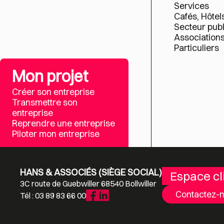
Services
Cafés, Hôtel
Secteur publ
Association
Particuliers
Mon projet
Créer son entreprise
Transmettre son
entreprise
Reprendre une entreprise
Piloter mon entreprise
HANS & ASSOCIÉS (SIÈGE SOCIAL)
Espace cl
3C route de Guebwiller 68540 Bollwiller
Contactez-
Tél : 03 89 83 66 00