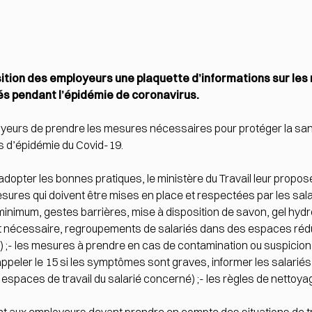
ition des employeurs une plaquette d’informations sur les
iés pendant l’épidémie de coronavirus.
yeurs de prendre les mesures nécessaires pour protéger la sant
ps d’épidémie du Covid-19.
 adopter les bonnes pratiques, le ministère du Travail leur propo
 mesures qui doivent être mises en place et respectées par les sa
 minimum, gestes barrières, mise à disposition de savon, gel hyd
ict nécessaire, regroupements de salariés dans des espaces réd
 ;- les mesures à prendre en cas de contamination ou suspicion
appeler le 15 si les symptômes sont graves, informer les salariés 
espaces de travail du salarié concerné) ;- les règles de nettoya