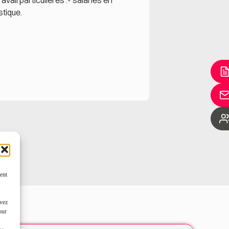
ail particulières :- salariés en
stique.
ent
uvez
our