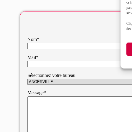
ce f
par
situ
Cliq
des 
Nom*
Mail*
Sélectionnez votre bureau
Message*