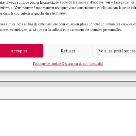
aire, il vous suffit de cocher la case située à côté de la finalité et d’appuyer sur « Enregistrer les
amètres ». Vous pouvez à tout moment révoquer votre consentement en cliquant sur la petite icô
ée dans le coin inférieur gauche du site Internet.
Contact
uez sur les liens au bas de cette bannière pour en savoir plus sur notre utilisation des cookies et
autres technologies, ainsi que sur la collecte et le traitement des données personnelles.
Prénom*
Accepter
Refuser
Voir les préférences
Objet de votre demande*
Politique de cookies
Déclaration de confidentialité