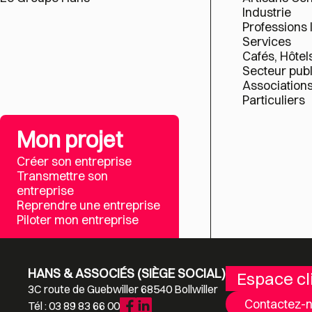
Industrie
Professions 
Services
Cafés, Hôtel
Secteur publ
Association
Particuliers
Mon projet
Créer son entreprise
Transmettre son
entreprise
Reprendre une entreprise
Piloter mon entreprise
HANS & ASSOCIÉS (SIÈGE SOCIAL)
Espace cl
3C route de Guebwiller 68540 Bollwiller
Contactez-
Tél : 03 89 83 66 00