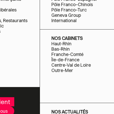
Pôle Franco–Chinois
libérales
Pôle Franco–Turc
Geneva Group
s, Restaurants
International
ic
s
NOS CABINETS
Haut-Rhin
Bas-Rhin
Franche-Comté
Île-de-France
Centre-Val de Loire
Outre-Mer
ient
nous
NOS ACTUALITÉS