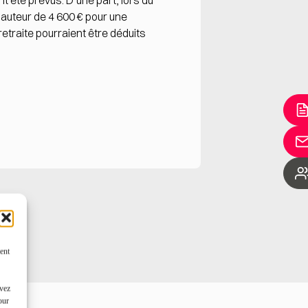
t été prévus. D’une part, lors du
auteur de 4 600 € pour une
etraite pourraient être déduits
ent
uvez
our