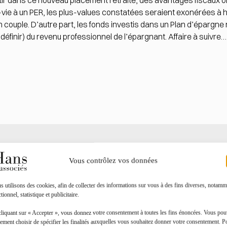
stir dans ce nouveau placement retraite, des avantages fiscaux on
vie à un PER, les plus-values constatées seraient exonérées à h
 couple. D’autre part, les fonds investis dans un Plan d’épargne r
 définir) du revenu professionnel de l’épargnant. Affaire à suivre…
Toutes les actualités
Vous contrôlez vos données
 utilisons des cookies, afin de collecter des informations sur vous à des fins diverses, notamm
tionnel, statistique et publicitaire.
cliquant sur « Accepter », vous donnez votre consentement à toutes les fins énoncées. Vous po
ement choisir de spécifier les finalités auxquelles vous souhaitez donner votre consentement. P