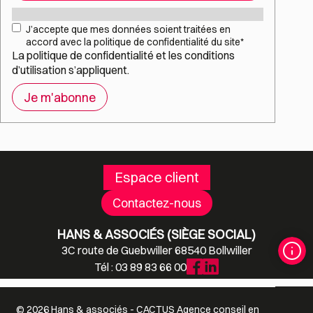
Mail
*
RGPD
*
J’accepte que mes données soient traitées en
accord avec la politique de confidentialité du site
*
La
politique de confidentialité
et les
conditions
d’utilisation
s’appliquent.
Espace client
Contactez-nous
HANS & ASSOCIÉS (SIÈGE SOCIAL)
3C route de Guebwiller 68540 Bollwiller
Tél : 03 89 83 66 00
© 2026 Hans & associés -
CACTUS
Agence conseil en