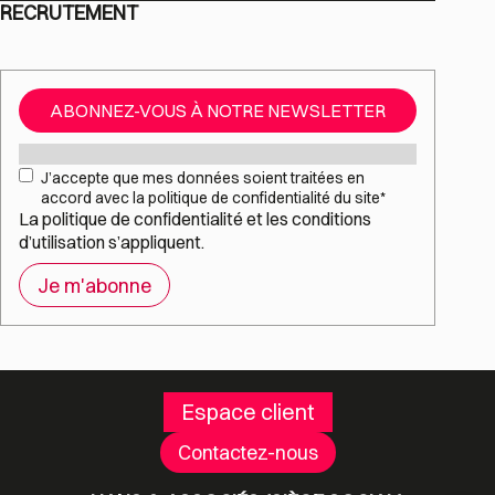
RECRUTEMENT
ABONNEZ-VOUS À NOTRE NEWSLETTER
Mail
*
RGPD
*
J’accepte que mes données soient traitées en
accord avec la politique de confidentialité du site
*
La
politique de confidentialité
et les
conditions
d’utilisation
s’appliquent.
Espace client
Contactez-nous