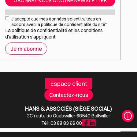
ABONNEZ-VOUS À NOTRE NEWSLETTER
Mail
*
RGPD
*
J’accepte que mes données soient traitées en
accord avec la politique de confidentialité du site
*
La
politique de confidentialité
et les
conditions
d’utilisation
s’appliquent.
Espace client
Contactez-nous
HANS & ASSOCIÉS (SIÈGE SOCIAL)
3C route de Guebwiller 68540 Bollwiller
Tél : 03 89 83 66 00