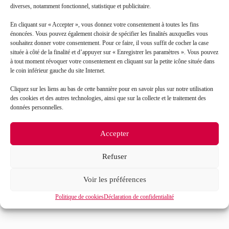
diverses, notamment fonctionnel, statistique et publicitaire.
En cliquant sur « Accepter », vous donnez votre consentement à toutes les fins
énoncées. Vous pouvez également choisir de spécifier les finalités auxquelles vous
souhaitez donner votre consentement. Pour ce faire, il vous suffit de cocher la case
située à côté de la finalité et d’appuyer sur « Enregistrer les paramètres ». Vous pouvez
à tout moment révoquer votre consentement en cliquant sur la petite icône située dans
le coin inférieur gauche du site Internet.
Cliquez sur les liens au bas de cette bannière pour en savoir plus sur notre utilisation
J’accepte que mes données soient traitées en accord
RGPD
des cookies et des autres technologies, ainsi que sur la collecte et le traitement des
avec la politique de confidentialité du site*
données personnelles.
La
politique de confidentialité
et les
conditions
Accepter
d’utilisation
s’appliquent.
Refuser
Voir les préférences
Politique de cookies
Déclaration de confidentialité