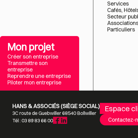
Services
Cafés, Hôtel
Secteur publ
Association
Particuliers
Mon projet
Créer son entreprise
Transmettre son
entreprise
Reprendre une entreprise
Piloter mon entreprise
HANS & ASSOCIÉS (SIÈGE SOCIAL)
Espace cl
3C route de Guebwiller 68540 Bollwiller
Contactez-
Tél : 03 89 83 66 00