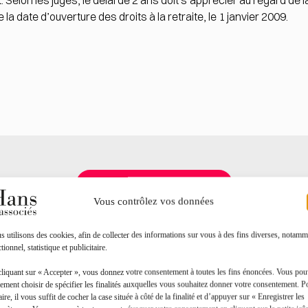
at. Selon les juges, le délai de 2 ans doit s’apprécier au regard de 
la date d’ouverture des droits à la retraite, le 1 janvier 2009.
Toutes les actualités
Vous contrôlez vos données
 utilisons des cookies, afin de collecter des informations sur vous à des fins diverses, notamm
tionnel, statistique et publicitaire.
cliquant sur « Accepter », vous donnez votre consentement à toutes les fins énoncées. Vous po
ement choisir de spécifier les finalités auxquelles vous souhaitez donner votre consentement. P
aire, il vous suffit de cocher la case située à côté de la finalité et d’appuyer sur « Enregistrer les