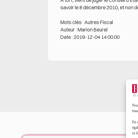
À tort, vient de juger le Conseil d’Ét
savoir le 8 décembre 2010, et non de 
Mots clés : Autres Fiscal
Auteur : Marion Beurel
Date : 2019-12-04 14:00:00
Nous
fonc
En 
égal
ce f