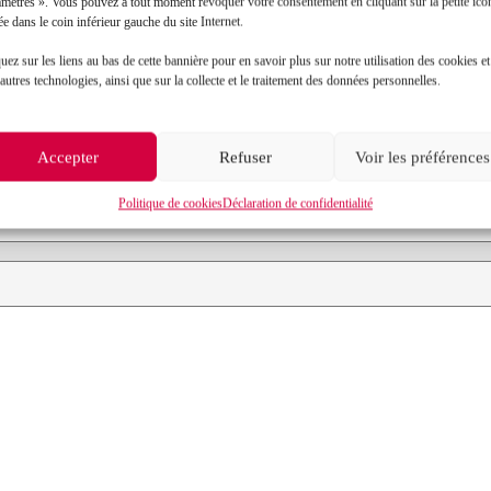
amètres ». Vous pouvez à tout moment révoquer votre consentement en cliquant sur la petite icô
ée dans le coin inférieur gauche du site Internet.
Contact
uez sur les liens au bas de cette bannière pour en savoir plus sur notre utilisation des cookies et
autres technologies, ainsi que sur la collecte et le traitement des données personnelles.
Prénom*
Accepter
Refuser
Voir les préférences
Objet de votre demande*
Politique de cookies
Déclaration de confidentialité