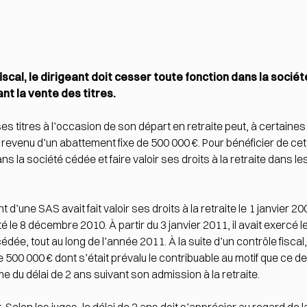
scal, le dirigeant doit cesser toute fonction dans la société
nt la vente des titres.
es titres à l’occasion de son départ en retraite peut, à certaines
 revenu d’un abattement fixe de 500 000 €. Pour bénéficier de cet 
 la société cédée et faire valoir ses droits à la retraite dans le
d’une SAS avait fait valoir ses droits à la retraite le 1 janvier 2009
 le 8 décembre 2010. À partir du 3 janvier 2011, il avait exercé l
dée, tout au long de l’année 2011. À la suite d’un contrôle fiscal,
 500 000 € dont s’était prévalu le contribuable au motif que ce de
me du délai de 2 ans suivant son admission à la retraite.