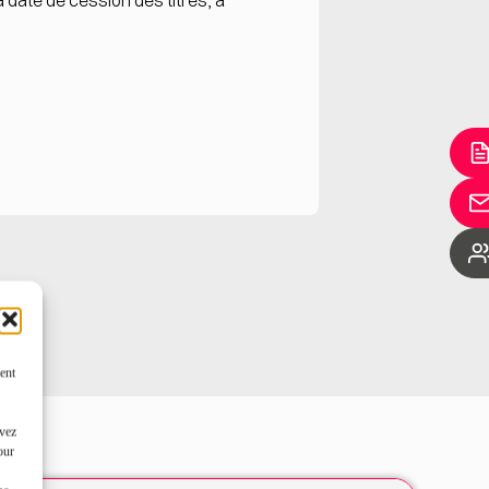
la date de cession des titres, à
ent
uvez
our