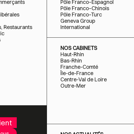
ommerçants
Pôle Franco–Espagnol
Pôle Franco–Chinois
libérales
Pôle Franco–Turc
Geneva Group
s, Restaurants
International
ic
s
NOS CABINETS
Haut-Rhin
Bas-Rhin
Franche-Comté
Île-de-France
Centre-Val de Loire
Outre-Mer
ient
nous