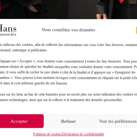
Vous contrôlez vos données
 utilisons des cookies, afin de collecter des informations sur vous à des fins diverses, notamm
tionnel, statistique et publicitaire.
cliquant sur « Accepter », vous donnez votre consentement à toutes les fins énoncées. Vous po
ement choisir de spécifier les finalités auxquelles vous souhaitez donner votre consentement. P
aire, il vous suffit de cocher la case située à côté de la finalité et d’appuyer sur « Enregistrer les
amètres ». Vous pouvez à tout moment révoquer votre consentement en cliquant sur la petite icô
ée dans le coin inférieur gauche du site Internet.
uez sur les liens au bas de cette bannière pour en savoir plus sur notre utilisation des cookies et
Toutes les actualités
autres technologies, ainsi que sur la collecte et le traitement des données personnelles.
Accepter
Refuser
Voir les préférences
Politique de cookies
Déclaration de confidentialité