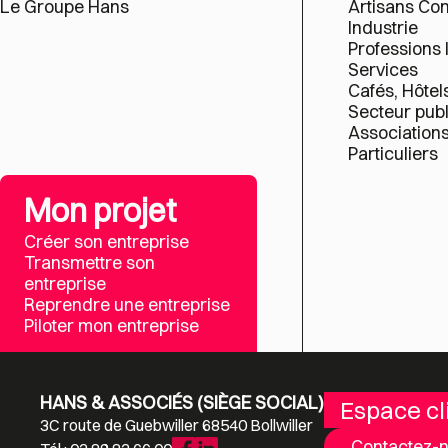
Le Groupe Hans
Artisans C
Industrie
Professions 
Services
Cafés, Hôtel
Secteur publ
Association
Particuliers
Mon projet
Créer son entreprise
Transmettre son
entreprise
Reprendre une entreprise
Piloter mon entreprise
HANS & ASSOCIÉS (SIÈGE SOCIAL)
Espace cl
3C route de Guebwiller 68540 Bollwiller
Contactez-