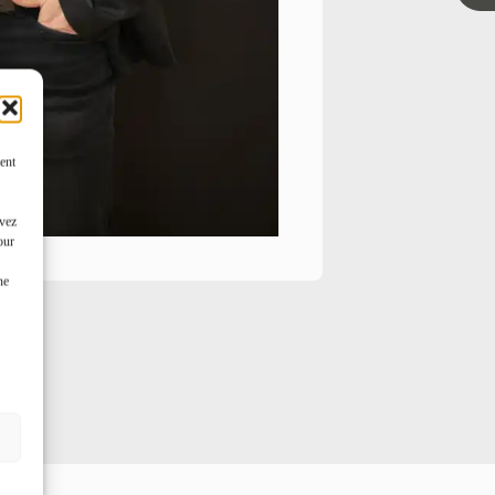
ent
uvez
our
ne