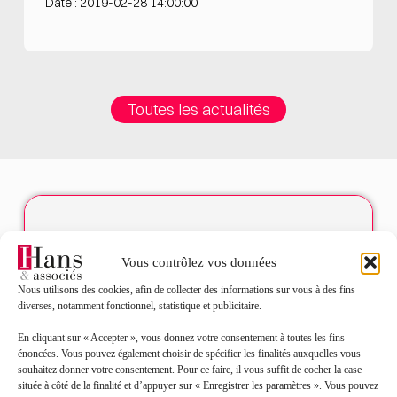
Date : 2019-02-28 14:00:00
Toutes les actualités
Contact
Vous contrôlez vos données
Nom*
Nous utilisons des cookies, afin de collecter des informations sur vous à des fins
diverses, notamment fonctionnel, statistique et publicitaire.
Prénom*
En cliquant sur « Accepter », vous donnez votre consentement à toutes les fins
énoncées. Vous pouvez également choisir de spécifier les finalités auxquelles vous
souhaitez donner votre consentement. Pour ce faire, il vous suffit de cocher la case
située à côté de la finalité et d’appuyer sur « Enregistrer les paramètres ». Vous pouvez
Mail*