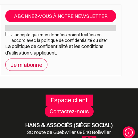
ABONNEZ-VOUS À NOTRE NEWSLETTER
Mail
*
RGPD
*
J’accepte que mes données soient traitées en
accord avec la politique de confidentialité du site
*
La
politique de confidentialité
et les
conditions
d’utilisation
s’appliquent.
Espace client
Contactez-nous
HANS & ASSOCIÉS (SIÈGE SOCIAL)
3C route de Guebwiller 68540 Bollwiller